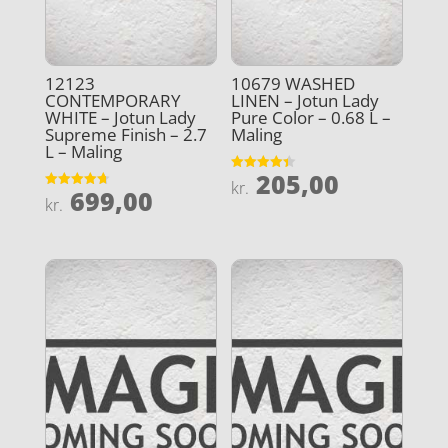
12123
10679 WASHED
CONTEMPORARY
LINEN – Jotun Lady
WHITE – Jotun Lady
Pure Color – 0.68 L –
Supreme Finish – 2.7
Maling
L – Maling
205,00
Vurderet
kr.
699,00
4.4
Vurderet
kr.
ud af 5
4.7
ud af 5