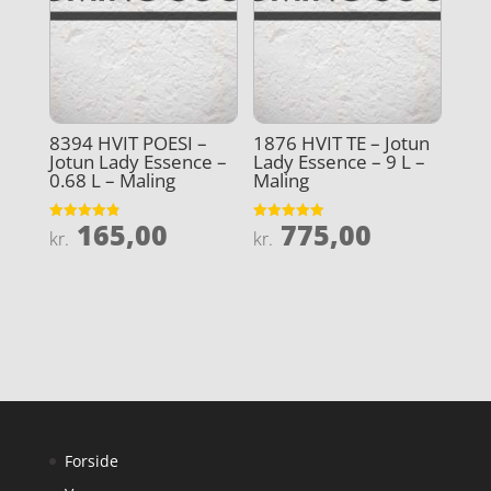
8394 HVIT POESI –
1876 HVIT TE – Jotun
Jotun Lady Essence –
Lady Essence – 9 L –
0.68 L – Maling
Maling
165,00
775,00
Vurderet
Vurderet
kr.
kr.
4.9
4.9
ud af 5
ud af 5
Forside