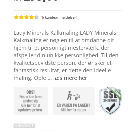
(
6
kundeanmeldelser)
Bedømt
som
4.3
Lady Minerals Kalkmaling LADY Minerals
ud af 5
baseret
Kalkmaling er nøglen til at omdanne dit
på
hjem til et personligt mesterværk, der
kundebedø
mmelser
afspejler din unikke personlighed. Til den
kvalitetsbevidste person, der ønsker et
fantastisk resultat, er dette den ideelle
maling. Ople …
læs mere her