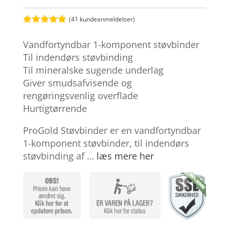
(
41
kundeanmeldelser)
Bedømt
som
5
ud
Vandfortyndbar 1-komponent støvbinder
af 5
baseret på
Til indendørs støvbinding
kundebedøm
Til mineralske sugende underlag
melser
Giver smudsafvisende og
rengøringsvenlig overflade
Hurtigtørrende
ProGold Støvbinder er en vandfortyndbar
1-komponent støvbinder, til indendørs
støvbinding af …
læs mere her