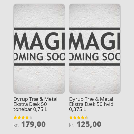
Dyrup Træ & Metal
Dyrup Træ & Metal
Ekstra Dæk 50
Ekstra Dæk 50 hvid
tonebar 0,75 L
0,375 L
179,00
125,00
Vurderet
Vurderet
kr.
kr.
3.9
4.5
ud af 5
ud af 5