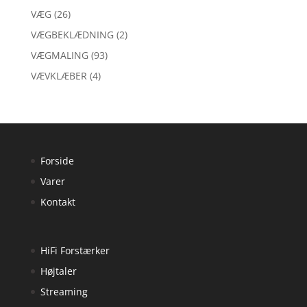
VÆG
(26)
VÆGBEKLÆDNING
(2)
VÆGMALING
(93)
VÆVKLÆBER
(4)
Forside
Varer
Kontakt
HiFi Forstærker
Højtaler
Streaming