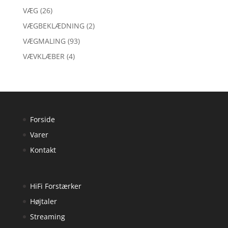
VÆG
(26)
VÆGBEKLÆDNING
(2)
VÆGMALING
(93)
VÆVKLÆBER
(4)
Forside
Varer
Kontakt
HiFi Forstærker
Højtaler
Streaming