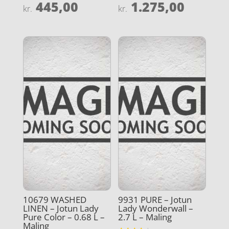
445,00
1.275,00
Vurderet
Vurderet
kr.
kr.
4.4
4
ud af 5
ud af 5
10679 WASHED
9931 PURE – Jotun
LINEN – Jotun Lady
Lady Wonderwall –
Pure Color – 0.68 L –
2.7 L – Maling
Maling