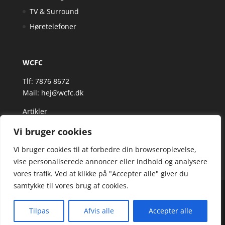
TV & Surround
Høretelefoner
WCFC
Tlf: 7876 8672
Mail:
hej@wcfc.dk
Artikler
Vi bruger cookies
Vi bruger cookies til at forbedre din browseroplevelse,
vise personaliserede annoncer eller indhold og analysere
vores trafik. Ved at klikke på "Accepter alle" giver du
samtykke til vores brug af cookies.
Wcfc.dk er siden, der samler et bredt udvalg af
spændende varer. Siden er et affiiliatesite, og nogle
Tilpas
Afvis alle
Accepter alle
links kan være affiliatelinks.