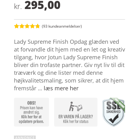
295,00
kr.
(
93
kundeanmeldelser)
Bedømt
som
4.7
Lady Supreme Finish Opdag glæden ved
ud af 5
baseret på
at forvandle dit hjem med en let og kreativ
kundebedø
tilgang, hvor Jotun Lady Supreme Finish
mmelser
bliver din trofaste partner. Giv nyt liv til dit
træværk og dine lister med denne
højkvalitetsmaling, som sikrer, at dit hjem
fremstår …
læs mere her