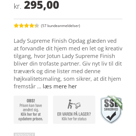
295,00
kr.
(
57
kundeanmeldelser)
Bedømt
som
4.3
Lady Supreme Finish Opdag glæden ved
ud af 5
baseret
at forvandle dit hjem med en let og kreativ
på
tilgang, hvor Jotun Lady Supreme Finish
kundebedø
mmelser
bliver din trofaste partner. Giv nyt liv til dit
træværk og dine lister med denne
højkvalitetsmaling, som sikrer, at dit hjem
fremstår …
læs mere her