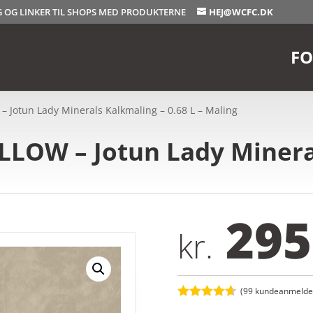
OG OG LINKER TIL SHOPS MED PRODUKTERNE
HEJ@WCFC.DK
FO
Jotun Lady Minerals Kalkmaling – 0.68 L – Maling
LOW – Jotun Lady Minera
295
kr.
(
99
kundeanmeldel
Bedømt