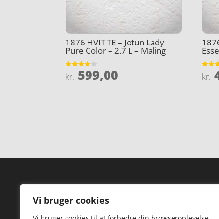
1876 HVIT TE – Jotun Lady
1876
Pure Color – 2.7 L – Maling
Esse
599,00
4
Vurderet
Vurder
kr.
kr.
4
4.4
ud af 5
ud af 
Forside
Hi
Vi bruger cookies
Varer
Hø
Vi bruger cookies til at forbedre din browseroplevelse,