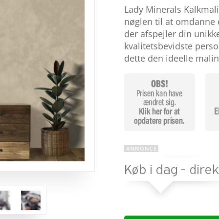
som
4.6
Lady Minerals Kalkmal
ud af 5
baseret på
nøglen til at omdanne d
kundebedø
der afspejler din unikk
mmelser
kvalitetsbevidste person
dette den ideelle mali