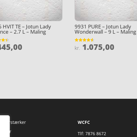
 HVIT TE – Jotun Lady
9931 PURE – Jotun Lady
nce – 2.7 L – Maling
Wonderwall – 9 L – Maling
45,00
1.075,00
et
Vurderet
kr.
4.5
5
ud af 5
Fi Forstærker
WCFC
jtaler
Tlf: 7876 8672