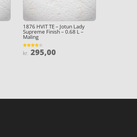
1876 HVIT TE – Jotun Lady
Supreme Finish – 0.68 L –
Maling
295,00
Vurderet
kr.
3.9
ud af 5