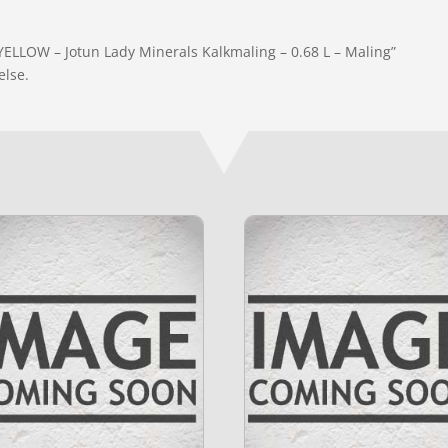
ELLOW – Jotun Lady Minerals Kalkmaling – 0.68 L – Maling”
else.