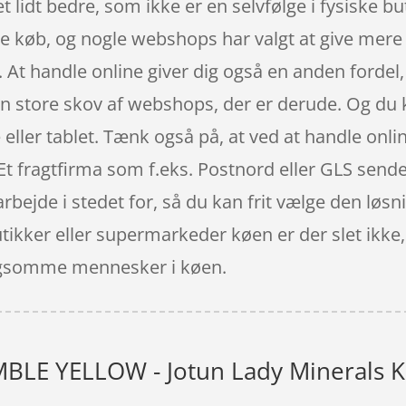
et lidt bedre, som ikke er en selvfølge i fysiske 
ine køb, og nogle webshops har valgt at give mere d
g. At handle online giver dig også en anden fordel
en store skov af webshops, der er derude. Og du k
r tablet. Tænk også på, at ved at handle online, 
t fragtfirma som f.eks. Postnord eller GLS sender
bejde i stedet for, så du kan frit vælge den løsni
ikker eller supermarkeder køen er der slet ikke, 
langsomme mennesker i køen.
LE YELLOW - Jotun Lady Minerals Kal