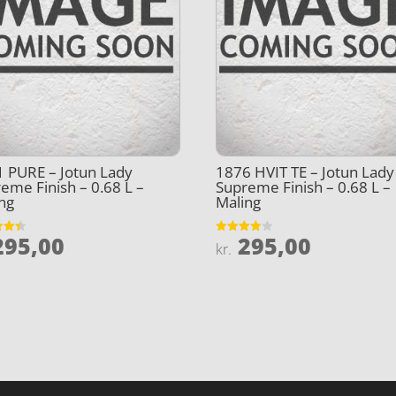
 PURE – Jotun Lady
1876 HVIT TE – Jotun Lady
eme Finish – 0.68 L –
Supreme Finish – 0.68 L –
ng
Maling
95,00
295,00
et
Vurderet
kr.
3.9
5
ud af 5