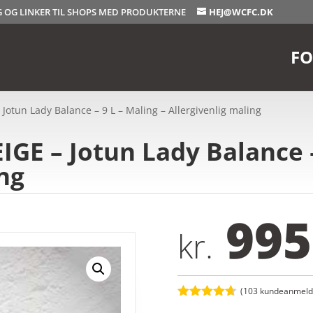
OG OG LINKER TIL SHOPS MED PRODUKTERNE
HEJ@WCFC.DK
FO
otun Lady Balance – 9 L – Maling – Allergivenlig maling
E – Jotun Lady Balance – 
ing
995
kr.
(
103
kundeanmelde
Bedømt