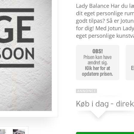
som
4.6
Lady Balance Har du l
ud af 5
baseret på
dit eget personlige ru
kundebedø
godt tilpas? Så er Jotu
mmelser
for dig! Med Jotun Lad
eget personlige kunst