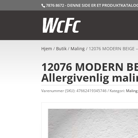
7876 8672 - DENNE SIDE ER ET PRODUKTKATAL
Hjem
/
Butik
/
Maling
/ 12076 MODERN BEIGE – J
12076 MODERN BEIG
Allergivenlig mal
Varenummer (SKU):
47662419345746
Kategori:
Maling