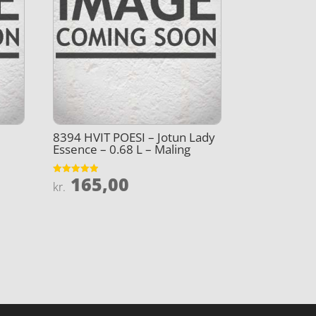
8394 HVIT POESI – Jotun Lady
Essence – 0.68 L – Maling
165,00
Vurderet
kr.
4.9
ud af 5