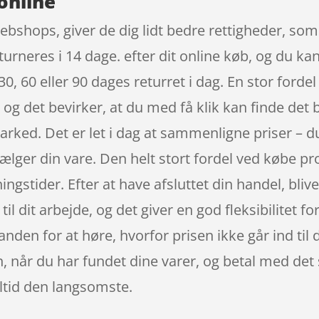
online
ebshops, giver de dig lidt bedre rettigheder, som 
turneres i 14 dage. efter dit online køb, og du 
 30, 60 eller 90 dages returret i dag. En stor forde
og det bevirker, at du med få klik kan finde det 
ked. Det er let i dag at sammenligne priser – du
sælger din vare. Den helt stort fordel ved købe pr
gstider. Efter at have afsluttet din handel, bliver
il dit arbejde, og det giver en god fleksibilitet fo
 anden for at høre, hvorfor prisen ikke går ind til
en, når du har fundet dine varer, og betal med de
altid den langsomste.