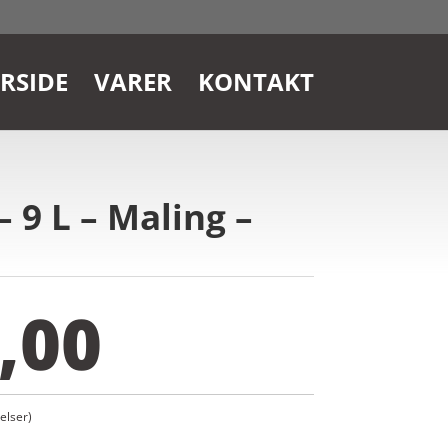
RSIDE
VARER
KONTAKT
9 L – Maling –
,00
lser)