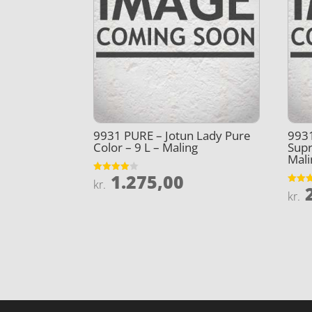
9931 PURE – Jotun Lady Pure
9931
Color – 9 L – Maling
Supr
Mali
1.275,00
Vurderet
kr.
2
4
Vurder
kr.
ud af 5
4.4
ud af 