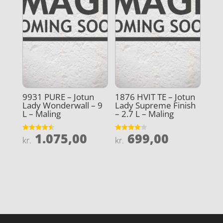
9931 PURE – Jotun
1876 HVIT TE – Jotun
Lady Wonderwall – 9
Lady Supreme Finish
L – Maling
– 2.7 L – Maling
1.075,00
699,00
Vurderet
Vurderet
kr.
kr.
4.5
4
ud af 5
ud af 5