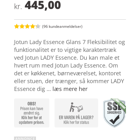
445,00
kr.
(
96
kundeanmeldelser)
Bedømt
som
4.2
Jotun Lady Essence Glans 7 Fleksibilitet og
ud af 5
baseret
funktionalitet er to vigtige karaktertræk
på
ved Jotun LADY Essence. Du kan male et
kundebedø
mmelser
hvert rum med Jotun Lady Essence. Om
det er køkkenet, børneværelset, kontoret
eller stuen, der trænger, så kommer LADY
Essence dig …
læs mere her