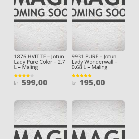
1876 HVIT TE – Jotun
9931 PURE – Jotun
Lady Pure Color – 2.7
Lady Wonderwall –
L – Maling
0.68 L – Maling
599,00
195,00
Vurderet
Vurderet
kr.
kr.
4
5
ud af 5
ud af 5