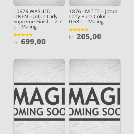
10679 WASHED
1876 HVIT TE – Jotun
LINEN – Jotun Lady
Lady Pure Color –
Supreme Finish – 2.7
0.68 L – Maling
L – Maling
205,00
Vurderet
kr.
699,00
5
Vurderet
kr.
ud af 5
4.8
ud af 5