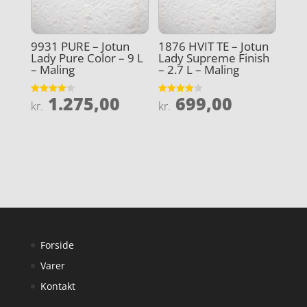
9931 PURE – Jotun
1876 HVIT TE – Jotun
Lady Pure Color – 9 L
Lady Supreme Finish
– Maling
– 2.7 L – Maling
1.275,00
699,00
Vurderet
Vurderet
kr.
kr.
4
4
ud af 5
ud af 5
Forside
Varer
Kontakt