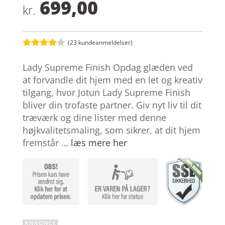
699,00
kr.
(
23
kundeanmeldelser)
Bedømt
som
3.9
Lady Supreme Finish Opdag glæden ved
ud af 5
baseret
at forvandle dit hjem med en let og kreativ
på
tilgang, hvor Jotun Lady Supreme Finish
kundebed
ømmelse
bliver din trofaste partner. Giv nyt liv til dit
r
træværk og dine lister med denne
højkvalitetsmaling, som sikrer, at dit hjem
fremstår …
læs mere her