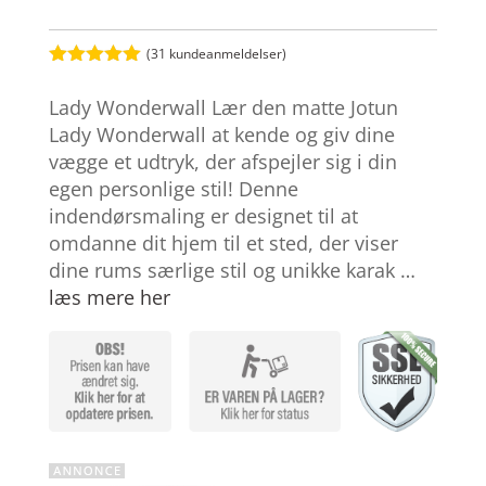
(
31
kundeanmeldelser)
Bedømt
som
5
ud
Lady Wonderwall Lær den matte Jotun
af 5
baseret på
Lady Wonderwall at kende og giv dine
kundebedøm
vægge et udtryk, der afspejler sig i din
melser
egen personlige stil! Denne
indendørsmaling er designet til at
omdanne dit hjem til et sted, der viser
dine rums særlige stil og unikke karak …
læs mere her