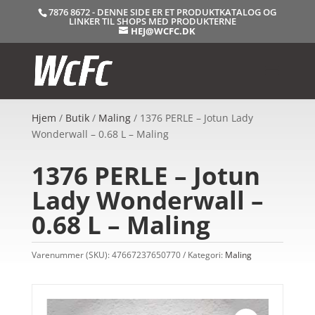
7876 8672 - DENNE SIDE ER ET PRODUKTKATALOG OG
LINKER TIL SHOPS MED PRODUKTERNE
HEJ@WCFC.DK
Hjem
/
Butik
/
Maling
/ 1376 PERLE – Jotun Lady
Wonderwall – 0.68 L – Maling
1376 PERLE – Jotun
Lady Wonderwall –
0.68 L – Maling
Varenummer (SKU):
47667237650770
Kategori:
Maling