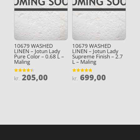
10679 WASHED
10679 WASHED
LINEN – Jotun Lady
LINEN – Jotun Lady
Pure Color – 0.68 L –
Supreme Finish – 2.7
Maling
L – Maling
205,00
699,00
Vurderet
Vurderet
kr.
kr.
4.4
4.8
ud af 5
ud af 5