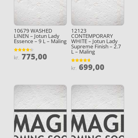
10679 WASHED
12123
LINEN – Jotun Lady
CONTEMPORARY
Essence – 9 L – Maling
WHITE – Jotun Lady
Supreme Finish – 2.7
L – Maling
775,00
Vurderet
kr.
4.3
ud af 5
699,00
Vurderet
kr.
4.7
ud af 5