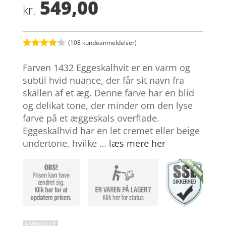
549,00
kr.
(
108
kundeanmeldelser)
Bedømt
som
4
Farven 1432 Eggeskalhvit er en varm og
ud af 5
baseret
subtil hvid nuance, der får sit navn fra
på
skallen af et æg. Denne farve har en blid
kundebed
ømmelse
og delikat tone, der minder om den lyse
r
farve på et æggeskals overflade.
Eggeskalhvid har en let cremet eller beige
undertone, hvilke …
læs mere her