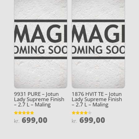
9931 PURE – Jotun
1876 HVIT TE – Jotun
Lady Supreme Finish
Lady Supreme Finish
– 2.7 L – Maling
– 2.7 L – Maling
699,00
699,00
Vurderet
Vurderet
kr.
kr.
4.9
4
ud af 5
ud af 5