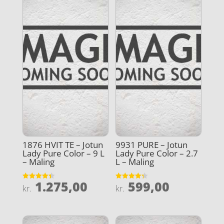
1876 HVIT TE – Jotun
9931 PURE – Jotun
Lady Pure Color – 9 L
Lady Pure Color – 2.7
– Maling
L – Maling
1.275,00
599,00
Vurderet
Vurderet
kr.
kr.
4.4
4.3
ud af 5
ud af 5