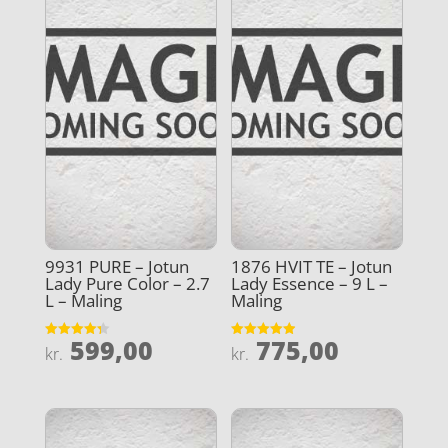
9931 PURE – Jotun
1876 HVIT TE – Jotun
Lady Pure Color – 2.7
Lady Essence – 9 L –
L – Maling
Maling
599,00
775,00
Vurderet
Vurderet
kr.
kr.
4.3
4.9
ud af 5
ud af 5