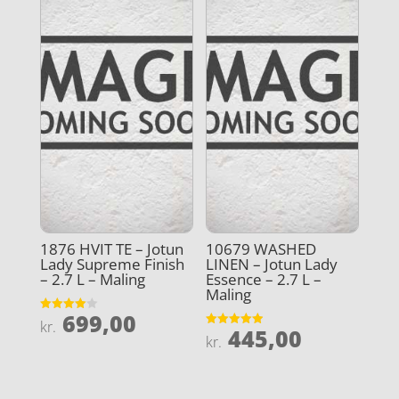
1876 HVIT TE – Jotun
10679 WASHED
Lady Supreme Finish
LINEN – Jotun Lady
– 2.7 L – Maling
Essence – 2.7 L –
Maling
699,00
Vurderet
kr.
445,00
4
Vurderet
kr.
ud af 5
4.9
ud af 5