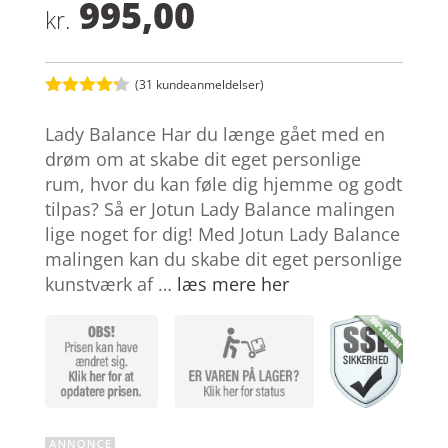
995,00
kr.
(
31
kundeanmeldelser)
Bedømt
som
4.2
Lady Balance Har du længe gået med en
ud af 5
baseret
drøm om at skabe dit eget personlige
på
rum, hvor du kan føle dig hjemme og godt
kundebedø
mmelser
tilpas? Så er Jotun Lady Balance malingen
lige noget for dig! Med Jotun Lady Balance
malingen kan du skabe dit eget personlige
kunstværk af …
læs mere her