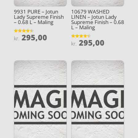
9931 PURE – Jotun
10679 WASHED
Lady Supreme Finish
LINEN – Jotun Lady
– 0.68 L – Maling
Supreme Finish – 0.68
L – Maling
295,00
Vurderet
kr.
295,00
4.4
Vurderet
kr.
ud af 5
4.3
ud af 5