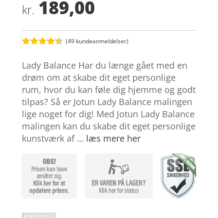
189,00
kr.
(
49
kundeanmeldelser)
Bedømt
som
4.4
Lady Balance Har du længe gået med en
ud af 5
baseret
drøm om at skabe dit eget personlige
på
rum, hvor du kan føle dig hjemme og godt
kundebedø
mmelser
tilpas? Så er Jotun Lady Balance malingen
lige noget for dig! Med Jotun Lady Balance
malingen kan du skabe dit eget personlige
kunstværk af …
læs mere her