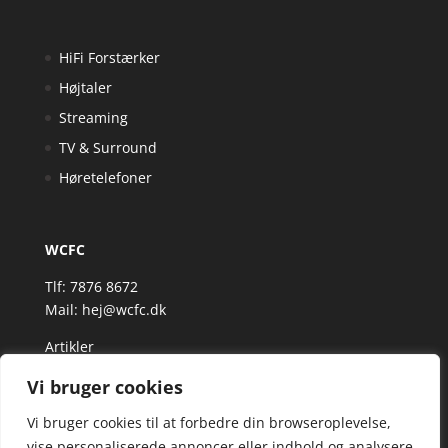
HiFi Forstærker
Højtaler
Streaming
TV & Surround
Høretelefoner
WCFC
Tlf: 7876 8672
Mail:
hej@wcfc.dk
Artikler
Vi bruger cookies
Vi bruger cookies til at forbedre din browseroplevelse,
vise personaliserede annoncer eller indhold og analysere