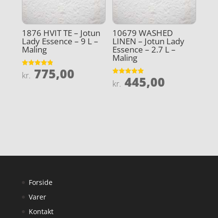
1876 HVIT TE – Jotun
10679 WASHED
Lady Essence – 9 L –
LINEN – Jotun Lady
Maling
Essence – 2.7 L –
Maling
775,00
Vurderet
kr.
445,00
4.9
Vurderet
kr.
ud af 5
4.9
ud af 5
Forside
Varer
Kontakt