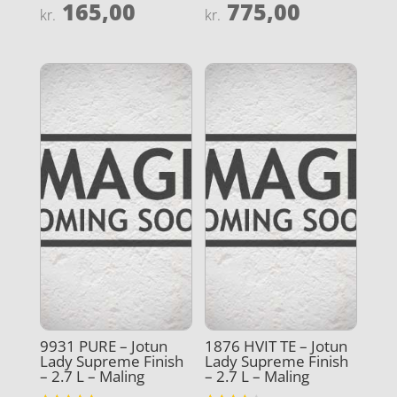
165,00
775,00
Vurderet
Vurderet
kr.
kr.
4.9
4.3
ud af 5
ud af 5
9931 PURE – Jotun
1876 HVIT TE – Jotun
Lady Supreme Finish
Lady Supreme Finish
– 2.7 L – Maling
– 2.7 L – Maling