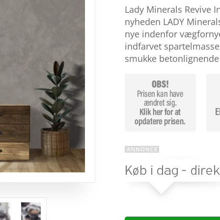
som
4.5
Lady Minerals Revive I
ud af 5
baseret
nyheden LADY Minerals 
på
nye indenfor vægfornye
kundebedø
mmelser
indfarvet spartelmasse
smukke betonlignend