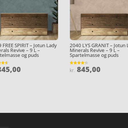
 FREE SPIRIT – Jotun Lady
2040 LYS GRANIT – Jotun 
rals Revive – 9 L –
Minerals Revive – 9 L –
telmasse og puds
Spartelmasse og puds
45,00
845,00
et
Vurderet
kr.
4.2
5
ud af 5