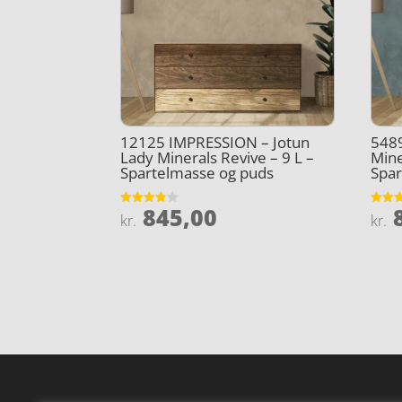
12125 IMPRESSION – Jotun
5489
Lady Minerals Revive – 9 L –
Mine
Spartelmasse og puds
Spar
845,00
8
Vurderet
Vurder
kr.
kr.
3.8
4.5
ud af 5
ud af 