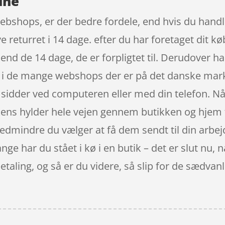
ine
ebshops, er der bedre fordele, end hvis du handle
 returret i 14 dage. efter du har foretaget dit kø
end de 14 dage, de er forpligtet til. Derudover h
r, i de mange webshops der er på det danske mar
 sidder ved computeren eller med din telefon. Nå
ikkens hylder hele vejen gennem butikken og hjem
edmindre du vælger at få dem sendt til din arbej
ange har du stået i kø i en butik – det er slut nu,
 betaling, og så er du videre, så slip for de sædvan