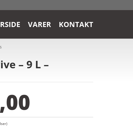
RSIDE
VARER
KONTAKT
s
ve – 9 L –
,00
ser)