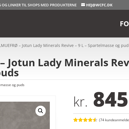
OG OG LINKER TIL SHOPS MED PRODUKTERNE
HEJ@WCFC.DK
FO
LMUEFRØ – Jotun Lady Minerals Revive – 9 L – Spartelmasse og pud
Jotun Lady Minerals Revi
puds
lmasse og puds
845
kr.
(
74
kundeanmeldel
Bedømt