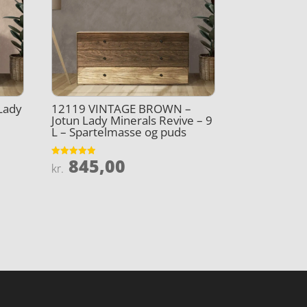
Lady
12119 VINTAGE BROWN –
Jotun Lady Minerals Revive – 9
L – Spartelmasse og puds
845,00
Vurderet
kr.
4.9
ud af 5