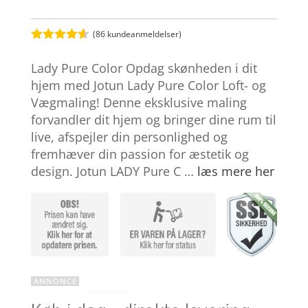
(
86
kundeanmeldelser)
Bedømt
som
4.5
Lady Pure Color Opdag skønheden i dit
ud af 5
baseret
hjem med Jotun Lady Pure Color Loft- og
på
Vægmaling! Denne eksklusive maling
kundebedø
mmelser
forvandler dit hjem og bringer dine rum til
live, afspejler din personlighed og
fremhæver din passion for æstetik og
design. Jotun LADY Pure C …
læs mere her