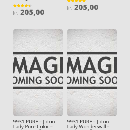
205,00
Vurderet
kr.
205,00
5
Vurderet
kr.
ud af 5
4.4
ud af 5
9931 PURE – Jotun
9931 PURE – Jotun
Lady Pure Color –
Lady Wonderwall –