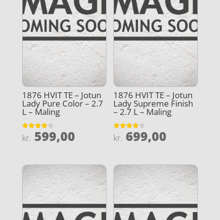
1876 HVIT TE – Jotun
1876 HVIT TE – Jotun
Lady Pure Color – 2.7
Lady Supreme Finish
L – Maling
– 2.7 L – Maling
599,00
699,00
Vurderet
Vurderet
kr.
kr.
4
4
ud af 5
ud af 5