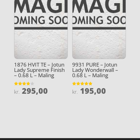
1876 HVIT TE – Jotun
9931 PURE – Jotun
Lady Supreme Finish
Lady Wonderwall –
– 0.68 L – Maling
0.68 L – Maling
295,00
195,00
Vurderet
Vurderet
kr.
kr.
3.9
5
ud af 5
ud af 5