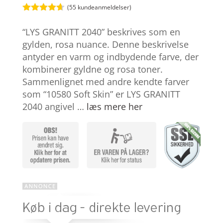
(
55
kundeanmeldelser)
Bedømt
som
4.6
“LYS GRANITT 2040” beskrives som en
ud af 5
baseret på
gylden, rosa nuance. Denne beskrivelse
kundebedø
antyder en varm og indbydende farve, der
mmelser
kombinerer gyldne og rosa toner.
Sammenlignet med andre kendte farver
som “10580 Soft Skin” er LYS GRANITT
2040 angivel …
læs mere her