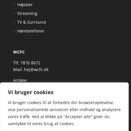
Højtaler
Streaming
TV & Surround
Høretelefoner
WCFC
Tlf: 7876 8672
Mail:
hej@wcfc.dk
Artikler
Vi bruger cookies
Vi bruger cookies til at forbedre din browseroplevelse,
vise personaliserede annoncer eller indhold og analysere
vores trafik. Ved at klikke på "Accepter alle" giver du
samtykke til vores brug af cookies.
Wcfc.dk er siden, der samler et bredt udvalg af