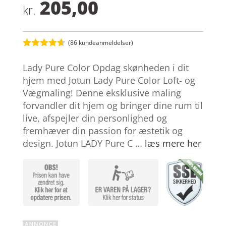
205,00
kr.
(
86
kundeanmeldelser)
Bedømt
som
4.6
Lady Pure Color Opdag skønheden i dit
ud af 5
baseret på
hjem med Jotun Lady Pure Color Loft- og
kundebedø
Vægmaling! Denne eksklusive maling
mmelser
forvandler dit hjem og bringer dine rum til
live, afspejler din personlighed og
fremhæver din passion for æstetik og
design. Jotun LADY Pure C …
læs mere her