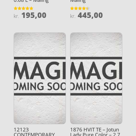
195,00
445,00
Vurderet
Vurderet
kr.
kr.
5
4.4
ud af 5
ud af 5
12123
1876 HVIT TE – Jotun
CONTEMPORARY
Lady Pure Color – 2.7