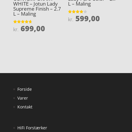
WHITE – Jotun Lady
L – Maling
Supreme Finish – 2.7
L – Maling
599,00
Vurderet
kr.
4
ud af 5
699,00
Vurderet
kr.
4.7
ud af 5
Forside
Varer
Kontakt
HiFi Forstærker