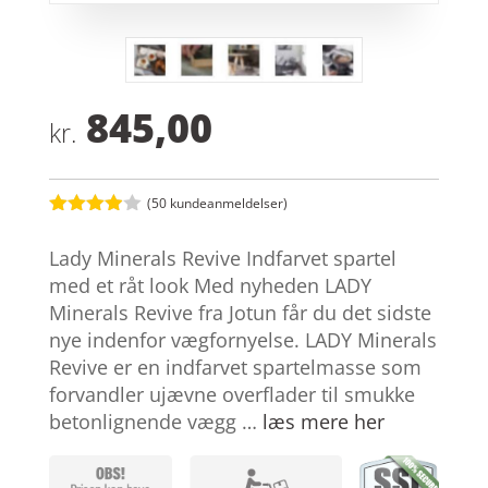
845,00
kr.
(
50
kundeanmeldelser)
Bedømt
som
3.9
Lady Minerals Revive Indfarvet spartel
ud af 5
baseret
med et råt look Med nyheden LADY
på
Minerals Revive fra Jotun får du det sidste
kundebed
ømmelse
nye indenfor vægfornyelse. LADY Minerals
r
Revive er en indfarvet spartelmasse som
forvandler ujævne overflader til smukke
betonlignende vægg …
læs mere her