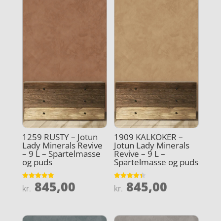
1259 RUSTY – Jotun
1909 KALKOKER –
Lady Minerals Revive
Jotun Lady Minerals
– 9 L – Spartelmasse
Revive – 9 L –
og puds
Spartelmasse og puds
845,00
845,00
Vurderet
Vurderet
kr.
kr.
5
4.4
ud af 5
ud af 5