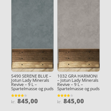
5490 SERENE BLUE –
1032 GRA HARMONI
Jotun Lady Minerals
– Jotun Lady Minerals
Revive – 9 L –
Revive – 9 L –
Spartelmasse og puds
Spartelmasse og puds
845,00
845,00
Vurderet
Vurderet
kr.
kr.
4.1
4
ud af 5
ud af 5