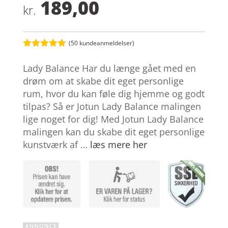
189,00
kr.
(
50
kundeanmeldelser)
Bedømt
som
5
ud
Lady Balance Har du længe gået med en
af 5
baseret på
drøm om at skabe dit eget personlige
kundebedøm
rum, hvor du kan føle dig hjemme og godt
melser
tilpas? Så er Jotun Lady Balance malingen
lige noget for dig! Med Jotun Lady Balance
malingen kan du skabe dit eget personlige
kunstværk af …
læs mere her