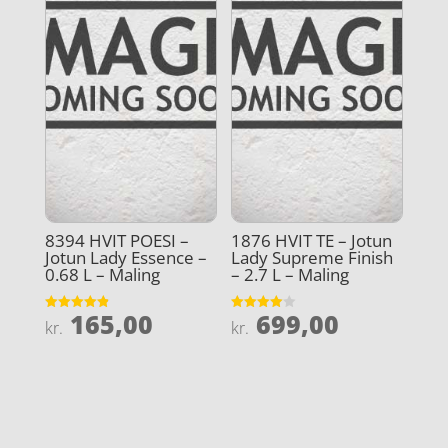
8394 HVIT POESI –
1876 HVIT TE – Jotun
Jotun Lady Essence –
Lady Supreme Finish
0.68 L – Maling
– 2.7 L – Maling
165,00
699,00
Vurderet
Vurderet
kr.
kr.
4.9
4
ud af 5
ud af 5