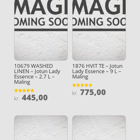
10679 WASHED
1876 HVIT TE – Jotun
LINEN – Jotun Lady
Lady Essence – 9 L –
Essence – 2.7 L –
Maling
Maling
775,00
Vurderet
kr.
445,00
4.9
Vurderet
kr.
ud af 5
4.9
ud af 5