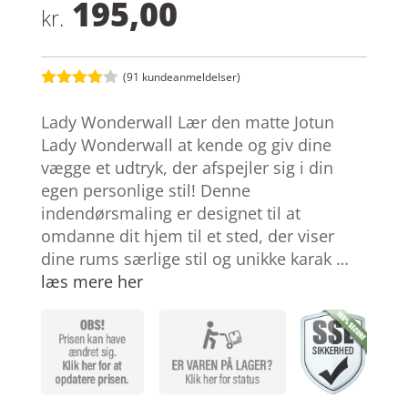
195,00
kr.
(
91
kundeanmeldelser)
Bedømt
som
3.9
Lady Wonderwall Lær den matte Jotun
ud af 5
baseret
Lady Wonderwall at kende og giv dine
på
vægge et udtryk, der afspejler sig i din
kundebed
ømmelse
egen personlige stil! Denne
r
indendørsmaling er designet til at
omdanne dit hjem til et sted, der viser
dine rums særlige stil og unikke karak …
læs mere her