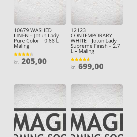
10679 WASHED
12123
LINEN – Jotun Lady
CONTEMPORARY
Pure Color – 0.68 L –
WHITE – Jotun Lady
Maling
Supreme Finish – 2.7
L – Maling
205,00
Vurderet
kr.
699,00
4.4
Vurderet
kr.
ud af 5
4.7
ud af 5