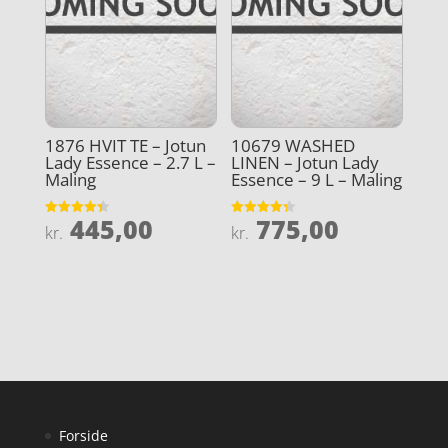
1876 HVIT TE – Jotun
10679 WASHED
Lady Essence – 2.7 L –
LINEN – Jotun Lady
Maling
Essence – 9 L – Maling
445,00
775,00
Vurderet
Vurderet
kr.
kr.
4.4
4.3
ud af 5
ud af 5
Forside