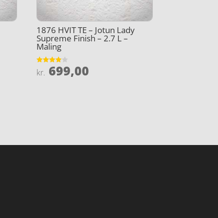
1876 HVIT TE – Jotun Lady
Supreme Finish – 2.7 L –
Maling
699,00
Vurderet
kr.
4
ud af 5