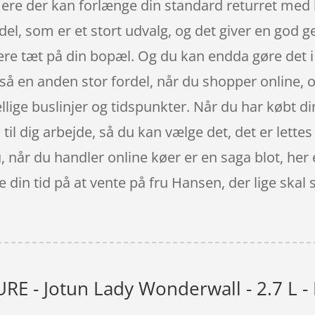
mere der kan forlænge din standard returret med
rdel, som er et stort udvalg, og det giver en god
være tæt på din bopæl. Og du kan endda gøre det
å en anden stor fordel, når du shopper online, og 
llige buslinjer og tidspunkter. Når du har købt di
 til dig arbejde, så du kan vælge det, det er lett
nu, når du handler online køer er en saga blot, her 
din tid på at vente på fru Hansen, der lige skal
RE - Jotun Lady Wonderwall - 2.7 L -