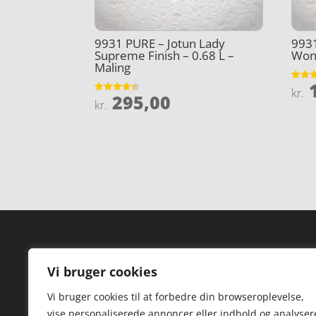
9931 PURE – Jotun Lady
9931
Supreme Finish – 0.68 L –
Wond
Maling
1
Vurder
kr.
295,00
5
Vurderet
kr.
ud af 
4.4
ud af 5
Forside
Hi
Vi bruger cookies
Varer
Hø
Vi bruger cookies til at forbedre din browseroplevelse,
Kontakt
St
vise personaliserede annoncer eller indhold og analyser