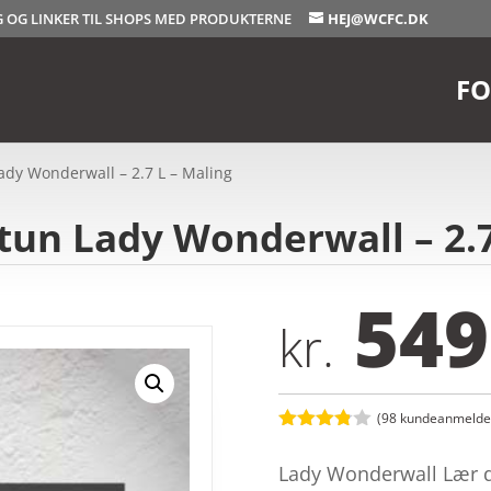
OG OG LINKER TIL SHOPS MED PRODUKTERNE
HEJ@WCFC.DK
FO
ady Wonderwall – 2.7 L – Maling
tun Lady Wonderwall – 2.7
549
kr.
(
98
kundeanmeldel
Bedømt
som
3.8
Lady Wonderwall Lær d
ud af 5