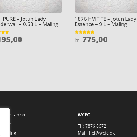
 PURE – Jotun Lady
1876 HVIT TE – Jotun Lady
erwall – 0.68 L – Maling
Essence – 9 L – Maling
95,00
775,00
et
Vurderet
kr.
4.9
5
ud af 5
Fi Forstærker
WCFC
jtaler
Tlf: 7876 8672
reaming
Mail:
hej@wcfc.dk
e