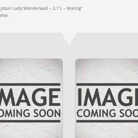
 Jotun Lady Wonderwall – 2.7 L – Maling”
else.