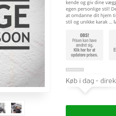
baseret
kende og giv dine vægge
på
egen personlige stil! 
kundebed
ømmels
at omdanne dit hjem til
er
stil og unikke karak …
l