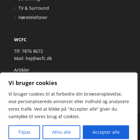
TV & Surround
Høretelefoner
WCFC
Tlf: 7876 8672
Mail:
hej@wcfc.dk
Artikler
Vi bruger cookies
Vi bruger cookies til at forbedre din browseroplevelse,
vise personaliserede annoncer eller indhold og analysere
vores trafik. Ved at klikke på "Accepter alle" giver du
samtykke til vores brug af cookies.
Wcfc.dk er siden, der samler et bredt udvalg af
spændende varer. Siden er et affiiliatesite, og nogle
Tilpas
Afvis alle
Accepter alle
links kan være affiliatelinks.