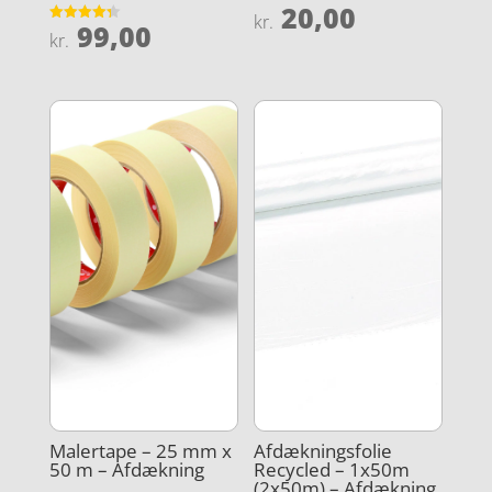
20,00
Vurderet
kr.
99,00
3.8
Vurderet
kr.
ud af 5
4.3
ud af 5
Malertape – 25 mm x
Afdækningsfolie
50 m – Afdækning
Recycled – 1x50m
(2x50m) – Afdækning