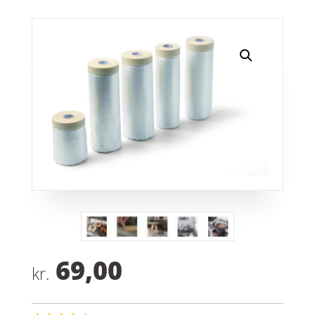
69,00
kr.