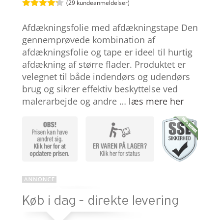
(
29
kundeanmeldelser)
Bedømt
som
4.2
Afdækningsfolie med afdækningstape Den
ud af 5
baseret
gennemprøvede kombination af
på
afdækningsfolie og tape er ideel til hurtig
kundebedø
mmelser
afdækning af større flader. Produktet er
velegnet til både indendørs og udendørs
brug og sikrer effektiv beskyttelse ved
malerarbejde og andre …
læs mere her