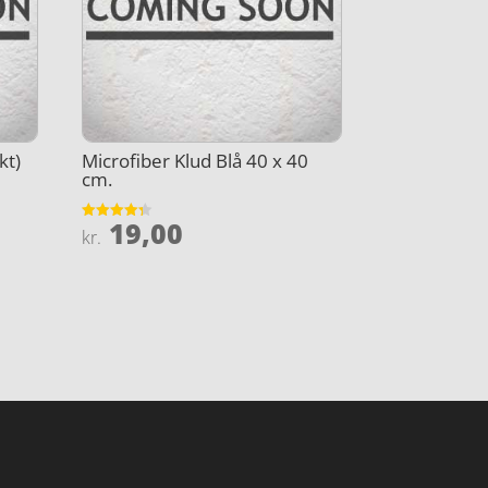
kt)
Microfiber Klud Blå 40 x 40
cm.
19,00
Vurderet
kr.
4.3
ud af 5