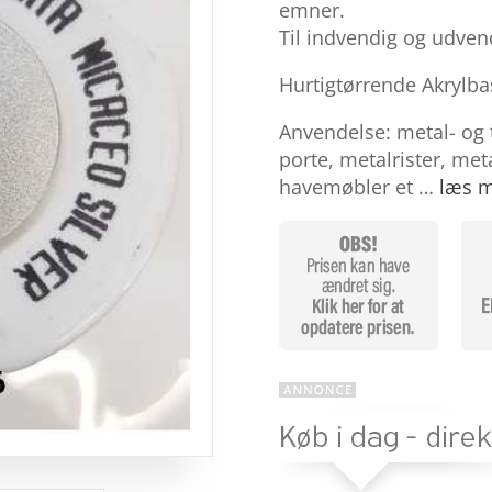
baseret på
emner.
kundebedø
Til indvendig og udven
mmelser
Hurtigtørrende Akrylba
Anvendelse: metal- og 
porte, metalrister, me
havemøbler et …
læs m