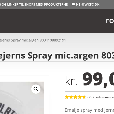
OG OG LINKER TIL SHOPS MED PRODUKTERNE
HEJ@WCFC.DK
FO
erns Spray mic.argen 8034108892191
erns Spray mic.argen 80
99,
kr.
(
25
kundeanmeldel
Bedømt
som
4.7
Emalje spray med jernef
ud af 5