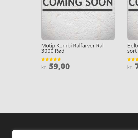
Motip Kombi Ralfarver Ral
Belt
3000 Rød
sort
59,00
7
Vurderet
Vurder
kr.
kr.
5
4.2
ud af 5
ud af 
Forside
Hi