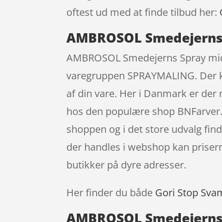
oftest ud med at finde tilbud her:
AMBROSOL Smedejerns S
AMBROSOL Smedejerns Spray mic.a
varegruppen SPRAYMALING. Der komm
af din vare. Her i Danmark er d
hos den populære shop BNFarver.dk
shoppen og i det store udvalg find
der handles i webshop kan prisern
butikker på dyre adresser.
Her finder du både
Gori Stop Sva
AMBROSOL Smedejerns S