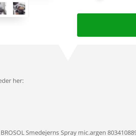
leder her:
AMBROSOL Smedejerns Spray mic.argen 803410889