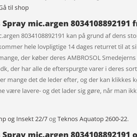
Gå til shop
pray mic.argen 8034108892191 f
rgen 8034108892191 kan på grund af dens store 
er hele lovpligtige 14 dages returret til at si
er mange, der køber deres AMBROSOL Smedejerns
, der har alle de efterspurgte varer i deres sor
er mange det de leder efter, og der kan klikkes 
e være lavere- og det lader sig gøre, når man ik
mp og Insekt 22/7
og
Teknos Aquatop 2600-22
.
pray mic.argen 8034108892191 og