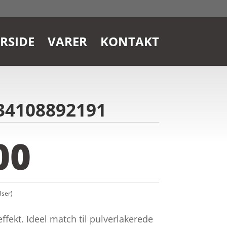
RSIDE
VARER
KONTAKT
34108892191
00
ser)
fekt. Ideel match til pulverlakerede