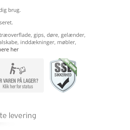
dig brug.
seret.
træoverflade, gips, døre, gelænder,
talskabe, inddækninger, møbler,
ere her