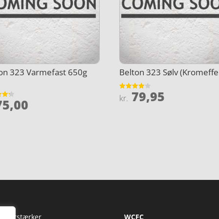
on 323 Varmefast 650g
Belton 323 Sølv (Kromeffe
79,95
Vurderet
kr.
5,00
4
et
ud af 5
5
Fi Forstærker
WCFC