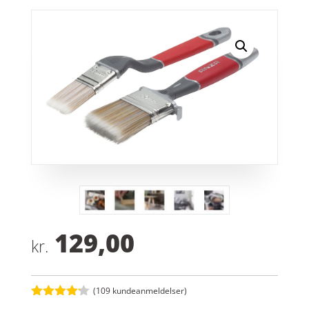
129,00
kr.
(
109
kundeanmeldelser)
Bedømt