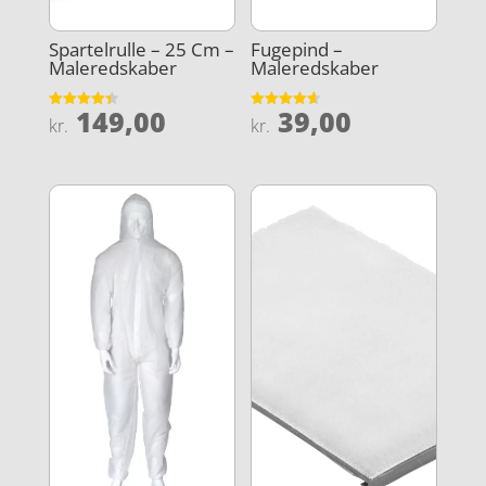
Spartelrulle – 25 Cm –
Fugepind –
Maleredskaber
Maleredskaber
149,00
39,00
Vurderet
Vurderet
kr.
kr.
4.4
4.6
ud af 5
ud af 5