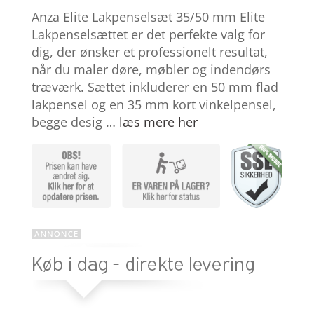
som
4.1
Anza Elite Lakpenselsæt 35/50 mm Elite
ud af 5
baseret
Lakpenselsættet er det perfekte valg for
på
dig, der ønsker et professionelt resultat,
kundebedø
mmelser
når du maler døre, møbler og indendørs
træværk. Sættet inkluderer en 50 mm flad
lakpensel og en 35 mm kort vinkelpensel,
begge desig …
læs mere her