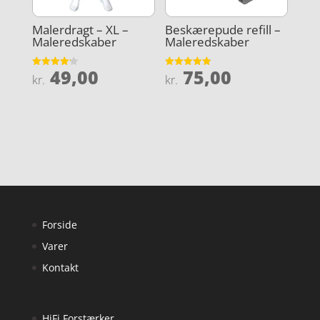
Malerdragt – XL –
Beskærepude refill –
Maleredskaber
Maleredskaber
49,00
75,00
Vurderet
Vurderet
kr.
kr.
4.2
4.9
ud af 5
ud af 5
Forside
Varer
Kontakt
HiFi Forstærker