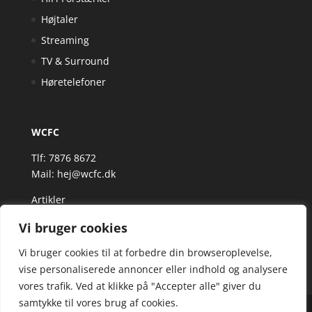
Højtaler
Streaming
TV & Surround
Høretelefoner
WCFC
Tlf: 7876 8672
Mail:
hej@wcfc.dk
Artikler
Vi bruger cookies
Vi bruger cookies til at forbedre din browseroplevelse,
vise personaliserede annoncer eller indhold og analysere
vores trafik. Ved at klikke på "Accepter alle" giver du
samtykke til vores brug af cookies.