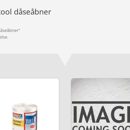
tool dåseåbner
 dåseåbner”
else.