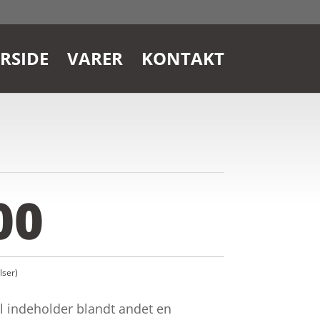
RSIDE
VARER
KONTAKT
00
ser)
ål indeholder blandt andet en