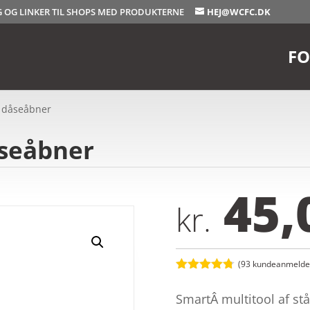
OG OG LINKER TIL SHOPS MED PRODUKTERNE
HEJ@WCFC.DK
FO
l dåseåbner
åseåbner
45,
kr.
(
93
kundeanmeldel
Bedømt
som
4.7
SmartÂ multitool af st
ud af 5