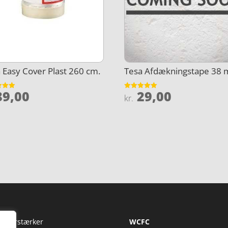
 Easy Cover Plast 260 cm.
Tesa Afdækningstape 38
9,00
29,00
et
Vurderet
kr.
5
5
ud af 5
Fi Forstærker
WCFC