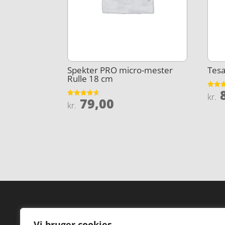
Spekter PRO micro-mester
Tesa
Rulle 18 cm
8
Vurder
kr.
79,00
4.9
Vurderet
kr.
ud af 
4.5
ud af 5
Forside
Hi
Vi bruger cookies