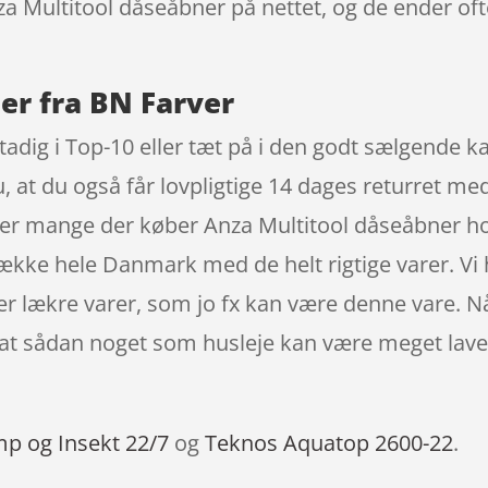
za Multitool dåseåbner på nettet, og de ender oft
er fra BN Farver
tadig i Top-10 eller tæt på i den godt sælgende
at du også får lovpligtige 14 dages returret med
r er mange der køber Anza Multitool dåseåbner 
dække hele Danmark med de helt rigtige varer. Vi
r lækre varer, som jo fx kan være denne vare. N
a. at sådan noget som husleje kan være meget lav
mp og Insekt 22/7
og
Teknos Aquatop 2600-22
.