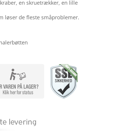
raber, en skruetrækker, en lille
om løser de fleste småproblemer.
malerbøtten