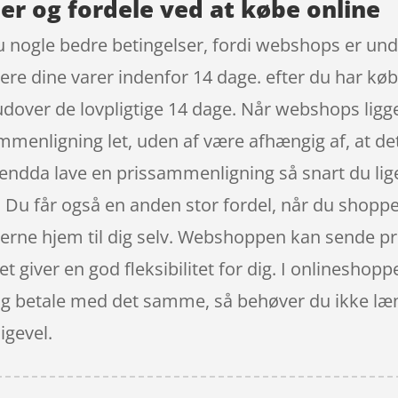
er og fordele ved at købe online
 nogle bedre betingelser, fordi webshops er under
urnere dine varer indenfor 14 dage. efter du har k
udover de lovpligtige 14 dage. Når webshops ligger
ammenligning let, uden af være afhængig af, at de
u endda lave en prissammenligning så snart du lig
Du får også en anden stor fordel, når du shopper 
rerne hjem til dig selv. Webshoppen kan sende pro
et giver en god fleksibilitet for dig. I onlineshop
n og betale med det samme, så behøver du ikke læ
ligevel.