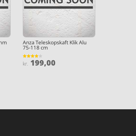
 mm
Anza Teleskopskaft Klik Alu
75-118 cm
199,00
Vurderet
kr.
3.9
ud af 5