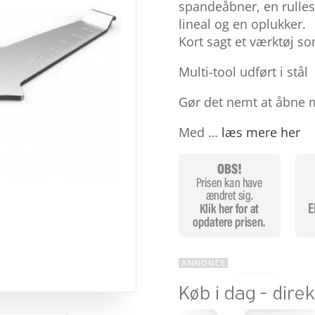
baseret på
spandeåbner, en rullesk
kundebedø
lineal og en oplukker.
mmelser
Kort sagt et værktøj s
Multi-tool udført i stål
Gør det nemt at åbne 
Med …
læs mere her