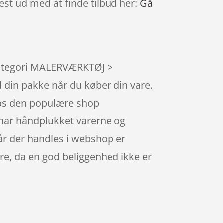
est ud med at finde tilbud her:
Gå
 kategori MALERVÆRKTØJ >
 din pakke når du køber din vare.
hos den populære shop
 har håndplukket varerne og
år der handles i webshop er
ere, da en god beliggenhed ikke er