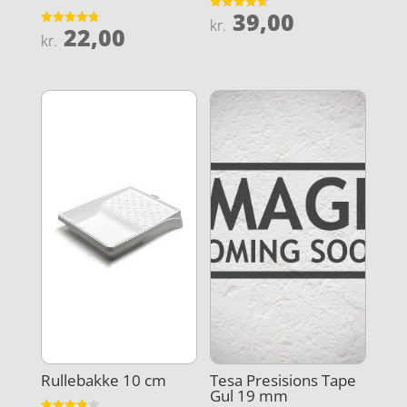
39,00
Vurderet
kr.
22,00
4.6
Vurderet
kr.
ud af 5
4.8
ud af 5
Rullebakke 10 cm
Tesa Presisions Tape
Gul 19 mm