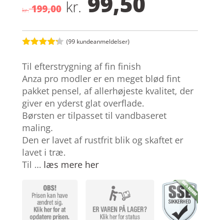
99,50
Den
Den
kr.
199,00
oprindelige
aktuell
kr.
pris
pris
var:
er:
kr. 199,00.
kr. 99,50
(
99
kundeanmeldelser)
Bedømt
som
4.2
Til efterstrygning af fin finish
ud af 5
baseret
Anza pro modler er en meget blød fint
på
pakket pensel, af allerhøjeste kvalitet, der
kundebedø
mmelser
giver en yderst glat overflade.
Børsten er tilpasset til vandbaseret
maling.
Den er lavet af rustfrit blik og skaftet er
lavet i træ.
Til …
læs mere her