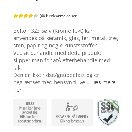
(
68
kundeanmeldelser)
Bedømt
som
4
Belton 323 Sølv (Kromeffekt) kan
ud af 5
baseret
anvendes på keramik, glas, ler, metal, træ,
på
sten, papir og nogle kunstsstoffer.
kundebed
ømmelse
Ved at behandle med dette produkt,
r
slipper man for atÂ efterbehandle med
lak.
Den er ikke ridse/gnubbefast og er
begrænset med hensyn til ve …
læs mere
her