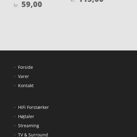
59,00
4.3
Vurderet
kr.
ud af 5
5
ud af 5
Forside
Varer
Kontakt
HiFi Forstærker
Højtaler
Streaming
TV & Surround