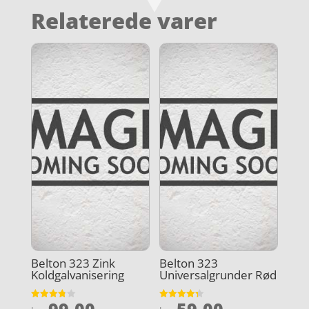
Relaterede varer
Belton 323 Zink
Belton 323
Koldgalvanisering
Universalgrunder Rød
99,00
59,00
Vurderet
Vurderet