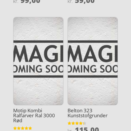
kr.
kr.
3.8
4.3
ud af 5
ud af 5
Motip Kombi
Belton 323
Ralfarver Ral 3000
Kunststofgrunder
Rød
115,00
Vurderet
kr.