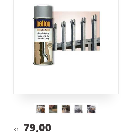
79,00
kr.