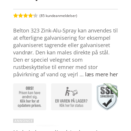
(
85
kundeanmeldelser)
Bedømt
som
4.2
Belton 323 Zink-Alu-Spray kan anvendes til
ud af 5
baseret
at efterligne galvanisering for eksempel
på
galvaniseret tagrende eller galvaniseret
kundebedø
mmelser
vandrør. Den kan males direkte på stål.
Den er speciel velegnet som
rustbeskyttelse til emner med stor
påvirkning af vand og vejrl …
læs mere her