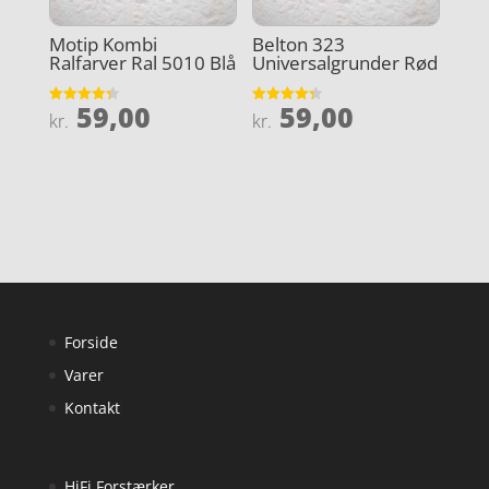
Motip Kombi
Belton 323
Ralfarver Ral 5010 Blå
Universalgrunder Rød
59,00
59,00
Vurderet
Vurderet
kr.
kr.
4.3
4.3
ud af 5
ud af 5
Forside
Varer
Kontakt
HiFi Forstærker