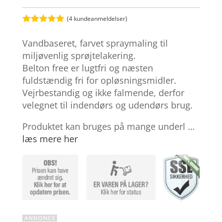
(
4
kundeanmeldelser)
Bedømt
som
4.9
Vandbaseret, farvet spraymaling til
ud af 5
baseret på
miljøvenlig sprøjtelakering.
kundebedøm
Belton free er lugtfri og næsten
melser
fuldstændig fri for opløsningsmidler.
Vejrbestandig og ikke falmende, derfor
velegnet til indendørs og udendørs brug.
Produktet kan bruges på mange underl …
læs mere her