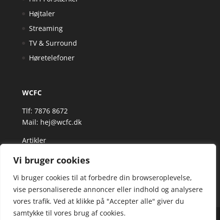
Højtaler
Streaming
TV & Surround
Høretelefoner
WCFC
Tlf: 7876 8672
Mail:
hej@wcfc.dk
Artikler
Vi bruger cookies
Vi bruger cookies til at forbedre din browseroplevelse,
vise personaliserede annoncer eller indhold og analysere
vores trafik. Ved at klikke på "Accepter alle" giver du
samtykke til vores brug af cookies.