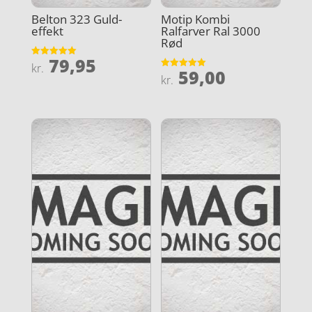
Belton 323 Guld-
Motip Kombi
effekt
Ralfarver Ral 3000
Rød
79,95
Vurderet
kr.
59,00
5
Vurderet
kr.
ud af 5
5
ud af 5