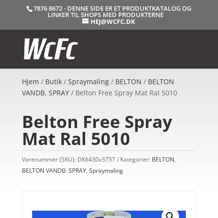
7876 8672 - DENNE SIDE ER ET PRODUKTKATALOG OG
LINKER TIL SHOPS MED PRODUKTERNE
HEJ@WCFC.DK
Hjem
/
Butik
/
Spraymaling
/
BELTON
/
BELTON
VANDB. SPRAY
/ Belton Free Spray Mat Ral 5010
Belton Free Spray
Mat Ral 5010
Varenummer (SKU):
DK6430v3757
Kategorier:
BELTON
,
BELTON VANDB. SPRAY
,
Spraymaling