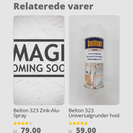
Relaterede varer
Belton 323 Zink-Alu-
Belton 323
Spray
Universalgrunder hvid
79,00
59,00
Vurderet
Vurderet
kr.
kr.
4.2
4.9