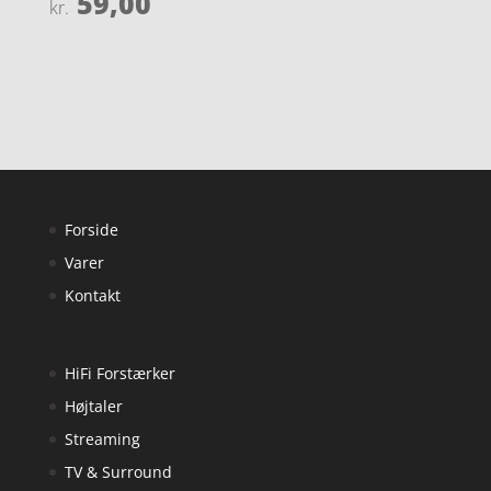
59,00
kr.
ud af 5
5
ud af 5
Forside
Varer
Kontakt
HiFi Forstærker
Højtaler
Streaming
TV & Surround