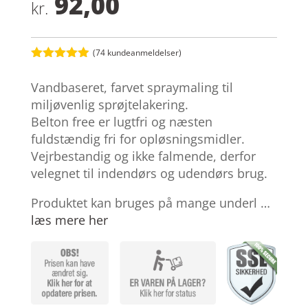
92,00
kr.
(
74
kundeanmeldelser)
Bedømt
som
4.9
Vandbaseret, farvet spraymaling til
ud af 5
baseret på
miljøvenlig sprøjtelakering.
kundebedøm
Belton free er lugtfri og næsten
melser
fuldstændig fri for opløsningsmidler.
Vejrbestandig og ikke falmende, derfor
velegnet til indendørs og udendørs brug.
Produktet kan bruges på mange underl …
læs mere her