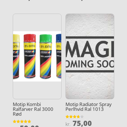
ud af 5
ud af 5
Motip Kombi
Motip Radiator Spray
Ralfarver Ral 3000
Perlhvid Ral 1013
Rød
75,00
Vurderet
kr.
3.8
Vurderet