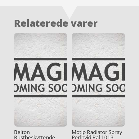
Relaterede varer
Belton
Motip Radiator Spray
Rustbeskyttende
Perlhvid Ral 1013