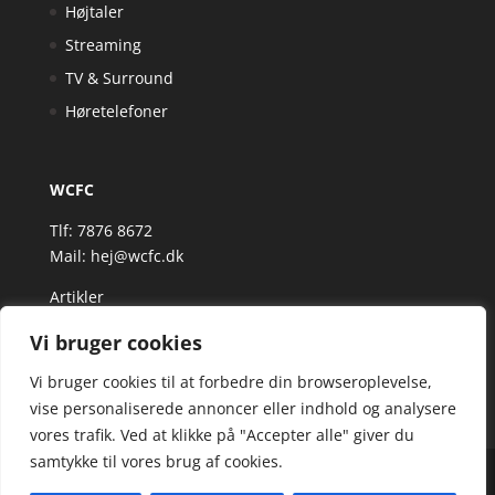
Højtaler
Streaming
TV & Surround
Høretelefoner
WCFC
Tlf: 7876 8672
Mail:
hej@wcfc.dk
Artikler
Vi bruger cookies
Vi bruger cookies til at forbedre din browseroplevelse,
vise personaliserede annoncer eller indhold og analysere
vores trafik. Ved at klikke på "Accepter alle" giver du
samtykke til vores brug af cookies.
Wcfc.dk er siden, der samler et bredt udvalg af