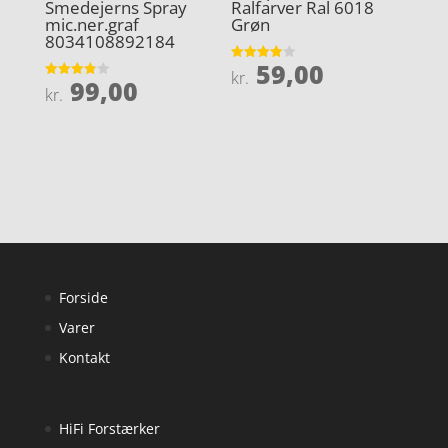
Smedejerns Spray
Ralfarver Ral 6018
mic.ner.graf
Grøn
8034108892184
59,00
Vurderet
kr.
99,00
3.9
Vurderet
kr.
ud af 5
3.9
ud af 5
Forside
Varer
Kontakt
HiFi Forstærker