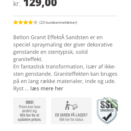
129,00
kr.
(
23
kundeanmeldelser)
Bedømt
som
4.2
Belton Granit EffektÂ Sandsten er en
ud af 5
baseret
speciel spraymaling der giver dekorative
på
genstande en stentypisk, solid
kundebedø
mmelser
graniteffekt.
En fantastisk transformation, især af ikke-
sten genstande. Graniteffekten kan bruges
på en lang række materialer, inde og ude.
Ryst …
læs mere her