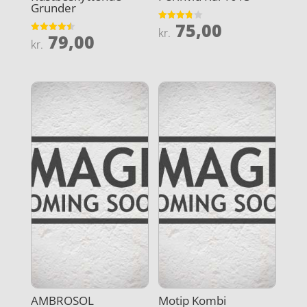
Grunder
75,00
Vurderet
kr.
79,00
3.8
Vurderet
kr.
ud af 5
4.5
ud af 5
AMBROSOL
Motip Kombi