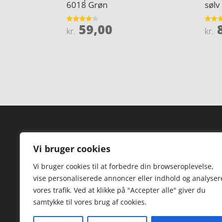
6018 Grøn
sølv
59,00
8
Vurderet
Vurder
kr.
kr.
3.9
4.9
ud af 5
ud af 
Forside
Hi
Vi bruger cookies
Varer
Hø
Vi bruger cookies til at forbedre din browseroplevelse,
Kontakt
St
vise personaliserede annoncer eller indhold og analyser
TV
vores trafik. Ved at klikke på "Accepter alle" giver du
samtykke til vores brug af cookies.
Hø