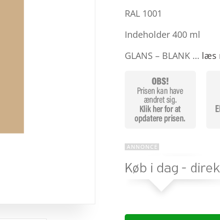
baseret
på
RAL 1001
kundebedø
mmelser
Indeholder 400 ml
GLANS – BLANK …
læs 