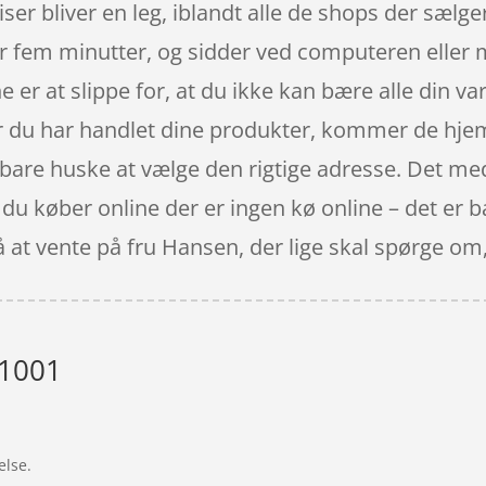
ser bliver en leg, iblandt alle de shops der sælge
ar fem minutter, og sidder ved computeren eller m
 er at slippe for, at du ikke kan bære alle din va
år du har handlet dine produkter, kommer de hjem t
 bare huske at vælge den rigtige adresse. Det med 
 køber online der er ingen kø online – det er bar
på at vente på fru Hansen, der lige skal spørge om
 1001
”
else.