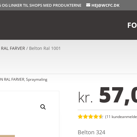
OG OG LINKER TIL SHOPS MED PRODUKTERNE
HEJ@WCFC.DK
FO
 RAL FARVER
/ Belton Ral 1001
N RAL FARVER
,
Spraymaling
57,
kr.
(
11
kundeanmeldel
Bedømt
som
4.5
Belton 324
ud af 5