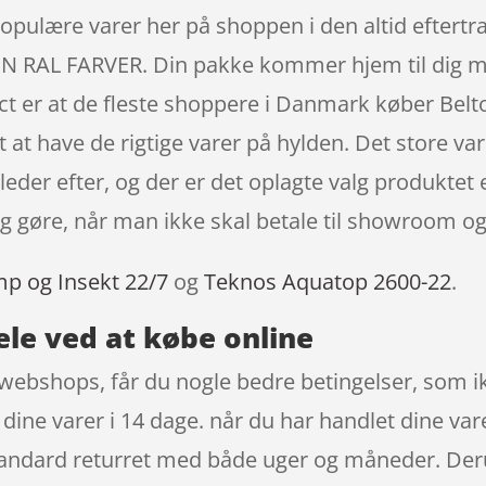
populære varer her på shoppen i den altid eftertr
AL FARVER. Din pakke kommer hjem til dig med 
ct er at de fleste shoppere i Danmark køber Belt
 at have de rigtige varer på hylden. Det store var
leder efter, og der er det oplagte valg produktet 
 sig gøre, når man ikke skal betale til showroom o
mp og Insekt 22/7
og
Teknos Aquatop 2600-22
.
ele ved at købe online
webshops, får du nogle bedre betingelser, som ikk
dine varer i 14 dage. når du har handlet dine var
tandard returret med både uger og måneder. Der