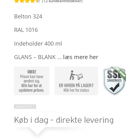
(
12
kundeanmeldelser)
Bedømt
som
4.3
Belton 324
ud af 5
baseret
på
RAL 1016
kundebedø
mmelser
Indeholder 400 ml
GLANS – BLANK …
læs mere her