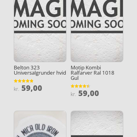
Belton 323
Motip Kombi
Universalgrunder hvid
Ralfarver Ral 1018
Gul
59,00
Vurderet
kr.
59,00
4.9
Vurderet
kr.
ud af 5
4.5
ud af 5