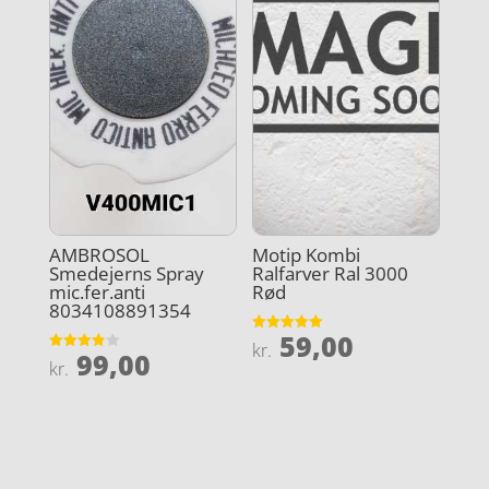
AMBROSOL
Motip Kombi
Smedejerns Spray
Ralfarver Ral 3000
mic.fer.anti
Rød
8034108891354
59,00
Vurderet
kr.
99,00
5
Vurderet
kr.
ud af 5
3.9
ud af 5