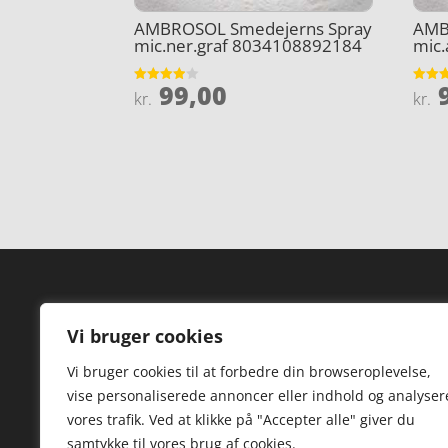
AMBROSOL Smedejerns Spray
AMB
mic.ner.graf 8034108892184
mic
99,00
9
Vurderet
Vurder
kr.
kr.
3.9
4.7
ud af 5
ud af 
Forside
Hi
Vi bruger cookies
Varer
Hø
Vi bruger cookies til at forbedre din browseroplevelse,
Kontakt
St
vise personaliserede annoncer eller indhold og analyser
TV
vores trafik. Ved at klikke på "Accepter alle" giver du
samtykke til vores brug af cookies.
Hø