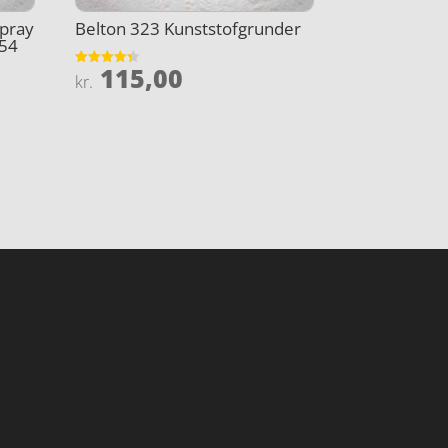
pray
Belton 323 Kunststofgrunder
354
115,00
Vurderet
kr.
4.3
ud af 5