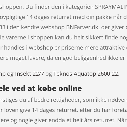
her i shoppen. Du finder den i kategorien SPRAY
lovpligtige 14 dages returret med din pakke når du
3 i den kendte webshop BNFarver.dk, der giver d
lle varerne i shoppen kan du helt sikkert finde no
 handles i webshop er priserne mere attraktive e
ære meget lavere, da en god beliggenhed ikke er
mp og Insekt 22/7
og
Teknos Aquatop 2600-22
.
ele ved at købe online
stiges du af bedre rettigheder, som ikke nødvendi
loven give 14 dages returret. efter du har foreta
ere og nogle giver endda et helt års returret. N