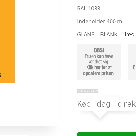
baseret på
kundebedø
RAL 1033
mmelser
Indeholder 400 ml
GLANS – BLANK …
læs 