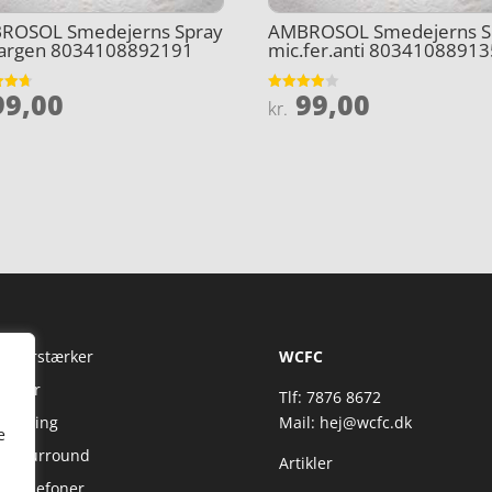
ROSOL Smedejerns Spray
AMBROSOL Smedejerns S
.argen 8034108892191
mic.fer.anti 8034108891
9,00
99,00
et
Vurderet
kr.
3.9
5
ud af 5
Fi Forstærker
WCFC
jtaler
Tlf: 7876 8672
reaming
Mail:
hej@wcfc.dk
e
 & Surround
Artikler
retelefoner