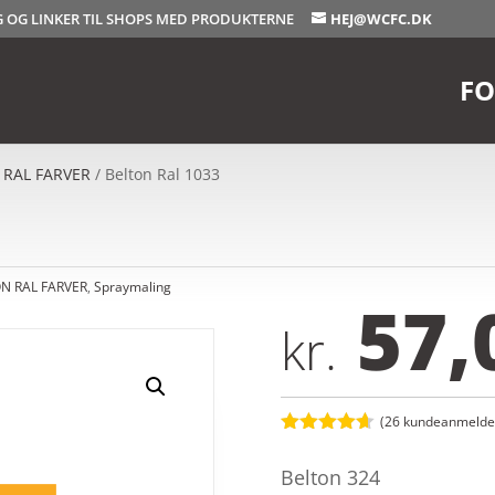
OG OG LINKER TIL SHOPS MED PRODUKTERNE
HEJ@WCFC.DK
FO
 RAL FARVER
/ Belton Ral 1033
N RAL FARVER
,
Spraymaling
57,
kr.
(
26
kundeanmeldel
Bedømt
som
4.6
Belton 324
ud af 5