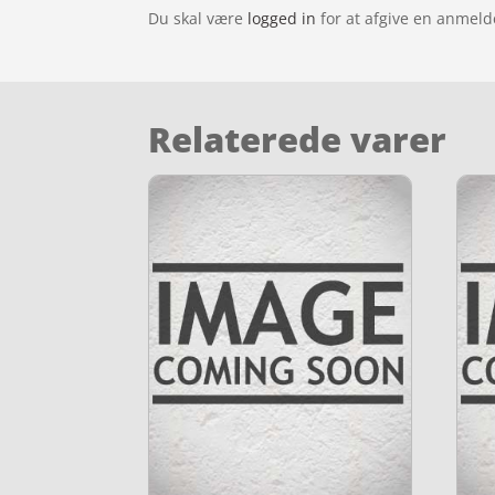
Du skal være
logged in
for at afgive en anmeld
Relaterede varer