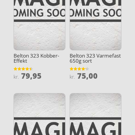
Belton 323 Kobber-
Belton 323 Varmefast
Effekt
650g sort
79,95
75,00
Vurderet
Vurderet
kr.
kr.
4.5
4.2
ud af 5
ud af 5