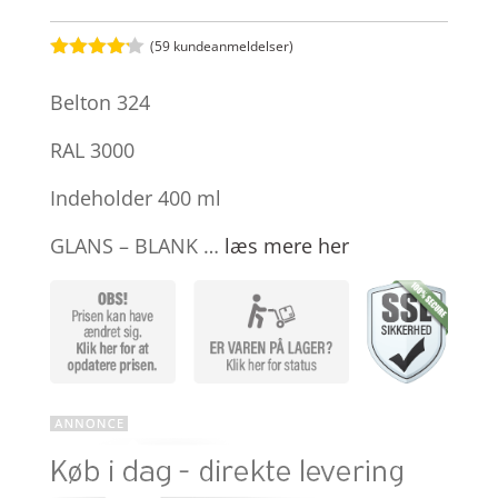
(
59
kundeanmeldelser)
Bedømt
som
4.1
Belton 324
ud af 5
baseret
på
RAL 3000
kundebedø
mmelser
Indeholder 400 ml
GLANS – BLANK …
læs mere her