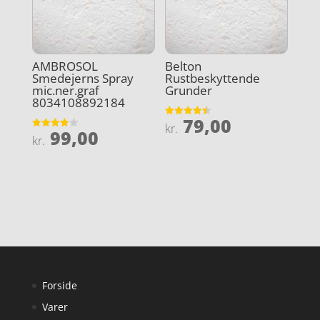
AMBROSOL
Belton
Smedejerns Spray
Rustbeskyttende
mic.ner.graf
Grunder
8034108892184
79,00
Vurderet
kr.
99,00
4.5
Vurderet
kr.
ud af 5
3.9
ud af 5
Forside
Varer