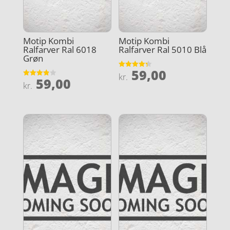
Motip Kombi
Motip Kombi
Ralfarver Ral 6018
Ralfarver Ral 5010 Blå
Grøn
59,00
Vurderet
kr.
59,00
4.3
Vurderet
kr.
ud af 5
3.9
ud af 5