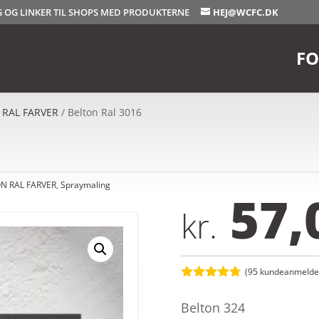
OG OG LINKER TIL SHOPS MED PRODUKTERNE
HEJ@WCFC.DK
FO
 RAL FARVER
/ Belton Ral 3016
N RAL FARVER
,
Spraymaling
57,
kr.
(
95
kundeanmeldel
Bedømt
som
4.7
Belton 324
ud af 5