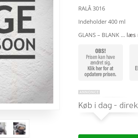
baseret på
kundebedø
RALÂ 3016
mmelser
Indeholder 400 ml
GLANS – BLANK …
læs 