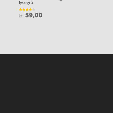
lysegrå
59,00
Vurderet
kr.
4.1
ud af 5