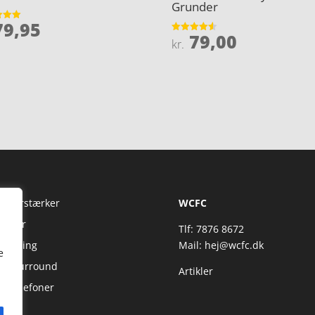
Grunder
9,95
et
79,00
Vurderet
kr.
5
4.5
ud af 5
Fi Forstærker
WCFC
jtaler
Tlf: 7876 8672
reaming
Mail:
hej@wcfc.dk
e
 & Surround
Artikler
retelefoner