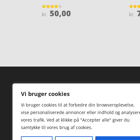
50,00
7
Vurderet
Vurder
kr.
kr.
4.1
5
ud af 5
ud af 
Forside
Hi
Vi bruger cookies
Varer
Hø
Vi bruger cookies til at forbedre din browseroplevelse,
Kontakt
St
vise personaliserede annoncer eller indhold og analyser
TV
vores trafik. Ved at klikke på "Accepter alle" giver du
samtykke til vores brug af cookies.
Hø