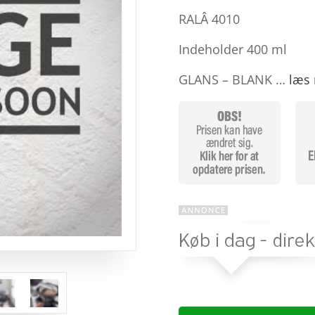
baseret
på
RALÂ 4010
kundebed
ømmels
Indeholder 400 ml
er
GLANS – BLANK …
læs 