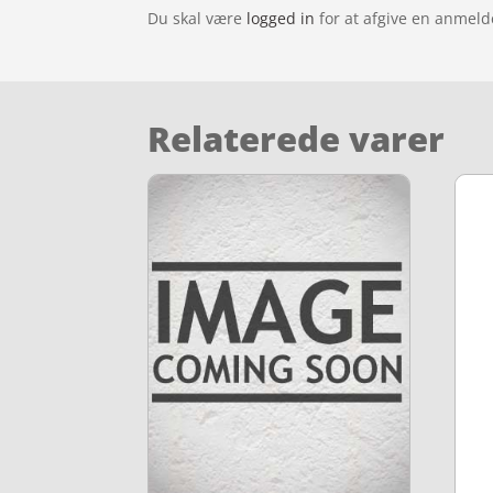
Du skal være
logged in
for at afgive en anmeld
Relaterede varer