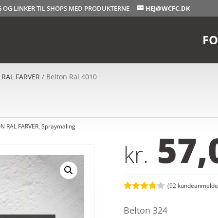
OG OG LINKER TIL SHOPS MED PRODUKTERNE
HEJ@WCFC.DK
FO
 RAL FARVER
/ Belton Ral 4010
N RAL FARVER
,
Spraymaling
57,
kr.
(
92
kundeanmeldel
Bedømt
som
3.8
Belton 324
ud af 5