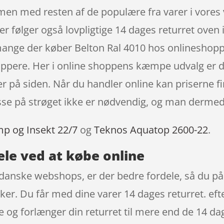
men med resten af de populære fra varer i vore
ølger også lovpligtige 14 dages returret oven i
 mange der køber Belton Ral 4010 hos onlineshop
ppere. Her i online shoppens kæmpe udvalg er der
er på siden. Når du handler online kan priserne fi
resse på strøget ikke er nødvendig, og man derme
mp og Insekt 22/7
og
Teknos Aquatop 2600-22
.
ele ved at købe online
danske webshops, er der bedre fordele, så du på 
ker. Du får med dine varer 14 dages returret. efte
 og forlænger din returret til mere end de 14 da