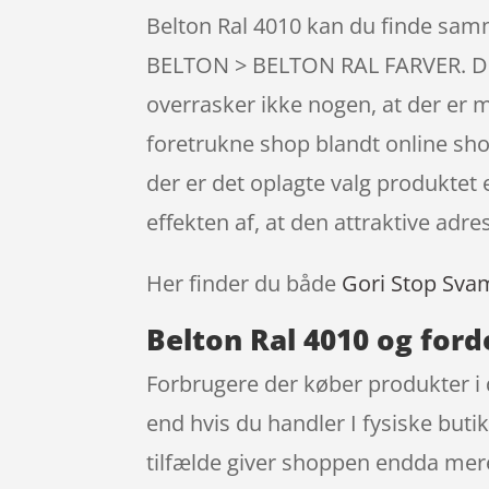
Belton Ral 4010 kan du finde sam
BELTON > BELTON RAL FARVER. Der f
overrasker ikke nogen, at der er
foretrukne shop blandt online sho
der er det oplagte valg produktet 
effekten af, at den attraktive ad
Her finder du både
Gori Stop Sva
Belton Ral 4010 og ford
Forbrugere der køber produkter i 
end hvis du handler I fysiske butik
tilfælde giver shoppen endda mere