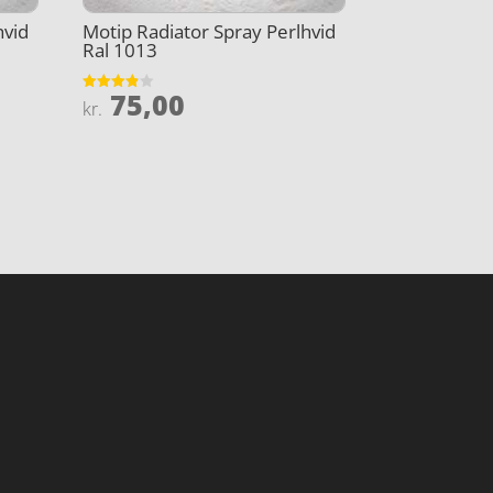
hvid
Motip Radiator Spray Perlhvid
Ral 1013
75,00
Vurderet
kr.
3.8
ud af 5