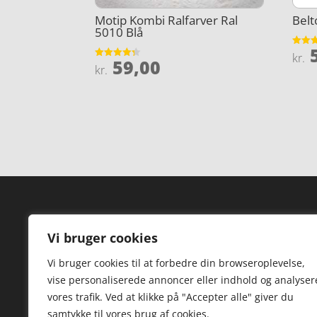
Motip Kombi Ralfarver Ral
Belt
5010 Blå
5
Vurder
kr.
59,00
4.3
Vurderet
kr.
ud af 
4.3
ud af 5
Forside
Hi
Vi bruger cookies
Varer
Hø
Vi bruger cookies til at forbedre din browseroplevelse,
Kontakt
St
vise personaliserede annoncer eller indhold og analyser
TV
vores trafik. Ved at klikke på "Accepter alle" giver du
samtykke til vores brug af cookies.
Hø