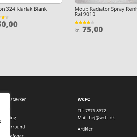
on 324 Klarlak Blank
Motip Radiator Spray Ren
Ral 9010
0,00
et
75,00
Vurderet
kr.
5
3.9
ud af 5
Fi Forstærker
WCFC
jtaler
Tlf: 7876 8672
reaming
Mail:
hej@wcfc.dk
e
 & Surround
Artikler
retelefoner