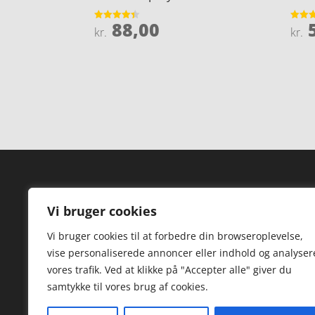
88,00
5
Vurderet
Vurder
kr.
kr.
4.4
4.3
ud af 5
ud af 
Forside
Hi
Vi bruger cookies
Varer
Hø
Vi bruger cookies til at forbedre din browseroplevelse,
Kontakt
St
vise personaliserede annoncer eller indhold og analyser
TV
vores trafik. Ved at klikke på "Accepter alle" giver du
samtykke til vores brug af cookies.
Hø