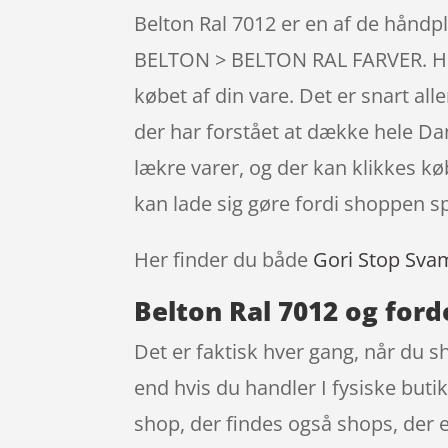
Belton Ral 7012 er en af de hån
BELTON > BELTON RAL FARVER. Husk 
købet af din vare. Det er snart a
der har forstået at dække hele Dan
lækre varer, og der kan klikkes k
kan lade sig gøre fordi shoppen spa
Her finder du både
Gori Stop Sva
Belton Ral 7012 og ford
Det er faktisk hver gang, når du s
end hvis du handler I fysiske buti
shop, der findes også shops, der 