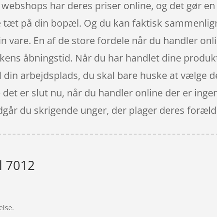
t webshops har deres priser online, og det gør e
e tæt på din bopæl. Og du kan faktisk sammenligne
in vare. En af de store fordele når du handler onli
ikkens åbningstid. Når du har handlet dine produk
til din arbejdsplads, du skal bare huske at vælge
 det er slut nu, når du handler online der er ingen
ndgår du skrigende unger, der plager deres foræl
l 7012
”
else.