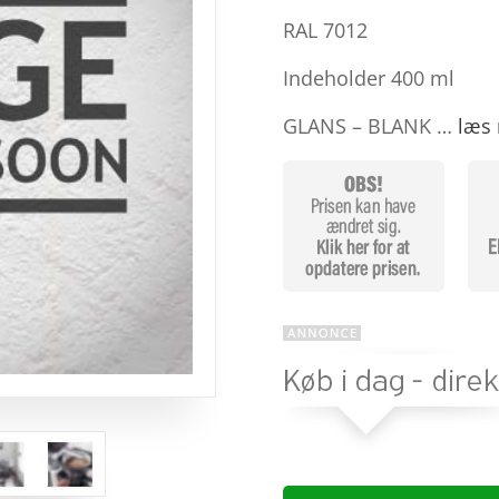
baseret
på
RAL 7012
kundebed
ømmelse
Indeholder 400 ml
r
GLANS – BLANK …
læs 