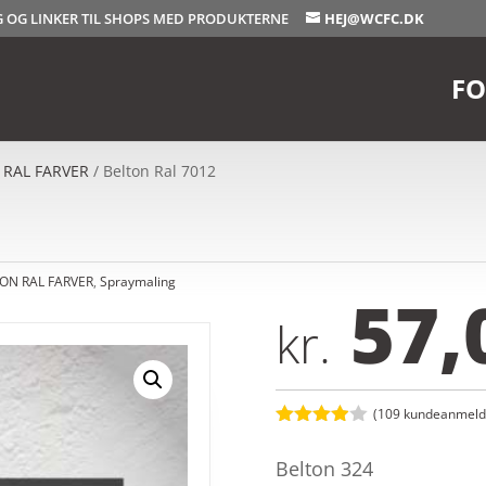
OG OG LINKER TIL SHOPS MED PRODUKTERNE
HEJ@WCFC.DK
FO
 RAL FARVER
/ Belton Ral 7012
ON RAL FARVER
,
Spraymaling
57,
kr.
(
109
kundeanmelde
Bedømt
som
3.9
Belton 324
ud af 5