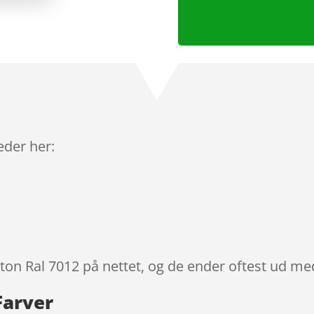
leder her:
lton Ral 7012 på nettet, og de ender oftest ud med
Farver