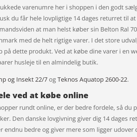
dplukkede varenumre her i shoppen i den godt s
du får hele lovpligtige 14 dages returret til at 
llemandsviden at man helst køber sin Belton Ral 
mark med de helt rigtige varer. I det store udval
øb på dette produkt. Ved at købe dine varer i en
rer husleje til en almindelig butik.
mp og Insekt 22/7
og
Teknos Aquatop 2600-22
.
ele ved at købe online
hopper rundt online, er der bedre fordele, så du p
kker. Den danske lovgivning giver dig 14 dages ret
er endnu bedre og giver mere som ligger udover de