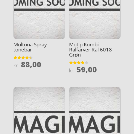
Multona Spray
Motip Kombi
tonebar
Ralfarver Ral 6018
Grøn
88,00
Vurderet
kr.
59,00
4.4
Vurderet
kr.
ud af 5
3.9
ud af 5