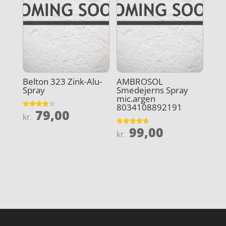
Belton 323 Zink-Alu-
AMBROSOL
Spray
Smedejerns Spray
mic.argen
8034108892191
79,00
Vurderet
kr.
4.2
ud af 5
99,00
Vurderet
kr.
4.7
ud af 5