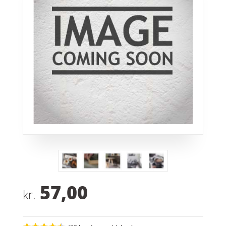
57,00
kr.