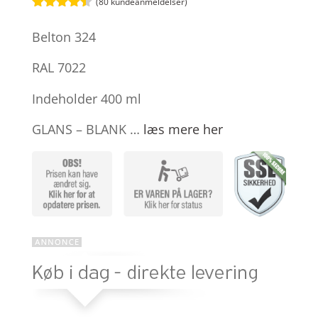
(
80
kundeanmeldelser)
Bedømt
som
4.4
Belton 324
ud af 5
baseret
på
RAL 7022
kundebedø
mmelser
Indeholder 400 ml
GLANS – BLANK …
læs mere her