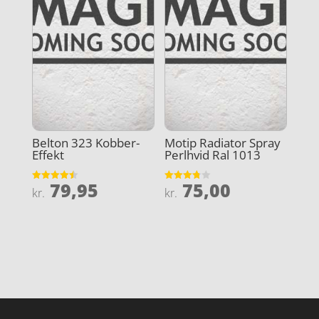
Belton 323 Kobber-
Motip Radiator Spray
Effekt
Perlhvid Ral 1013
79,95
75,00
Vurderet
Vurderet
kr.
kr.
4.5
3.8
ud af 5
ud af 5