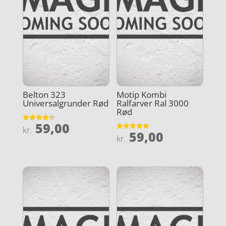
Belton 323
Motip Kombi
Universalgrunder Rød
Ralfarver Ral 3000
Rød
59,00
Vurderet
kr.
59,00
4.3
Vurderet
kr.
ud af 5
5
ud af 5