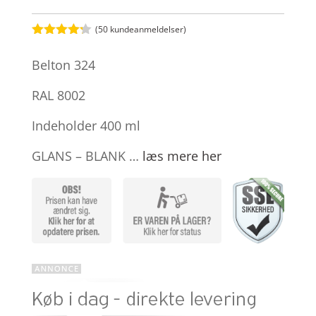
(
50
kundeanmeldelser)
Bedømt
som
4.2
Belton 324
ud af 5
baseret
på
RAL 8002
kundebedø
mmelser
Indeholder 400 ml
GLANS – BLANK …
læs mere her