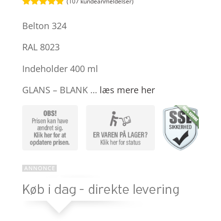
(
107
kundeanmeldelser)
Bedømt
som
4.8
Belton 324
ud af 5
baseret på
kundebedøm
RAL 8023
melser
Indeholder 400 ml
GLANS – BLANK …
læs mere her