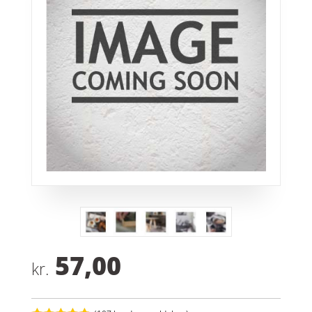
57,00
kr.