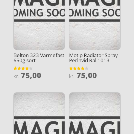
Belton 323 Varmefast
Motip Radiator Spray
650g sort
Perlhvid Ral 1013
75,00
75,00
Vurderet
Vurderet
kr.
kr.
4.2
3.8
ud af 5
ud af 5