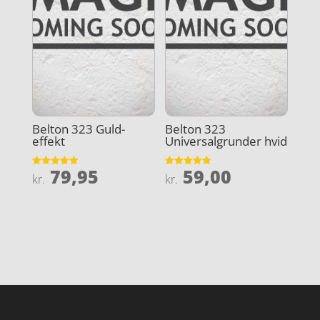
Belton 323 Guld-
Belton 323
effekt
Universalgrunder hvid
79,95
59,00
Vurderet
Vurderet
kr.
kr.
5
4.9
ud af 5
ud af 5