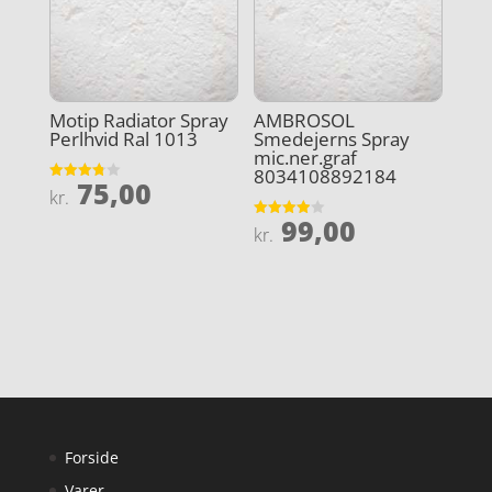
Motip Radiator Spray
AMBROSOL
Perlhvid Ral 1013
Smedejerns Spray
mic.ner.graf
8034108892184
75,00
Vurderet
kr.
3.8
ud af 5
99,00
Vurderet
kr.
3.9
ud af 5
Forside
Varer