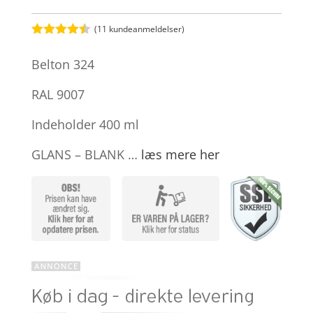
(
11
kundeanmeldelser)
Bedømt
som
4.4
Belton 324
ud af 5
baseret
på
RAL 9007
kundebedø
mmelser
Indeholder 400 ml
GLANS – BLANK …
læs mere her