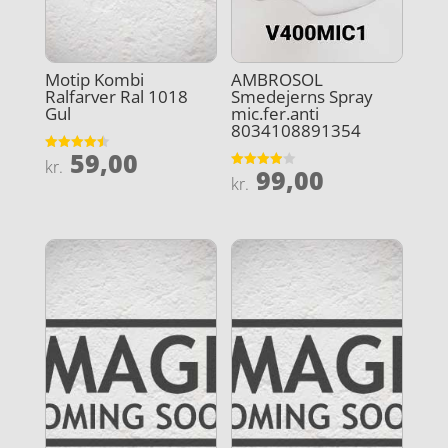
Motip Kombi
AMBROSOL
Ralfarver Ral 1018
Smedejerns Spray
Gul
mic.fer.anti
8034108891354
59,00
Vurderet
kr.
99,00
4.5
Vurderet
kr.
ud af 5
3.9
ud af 5