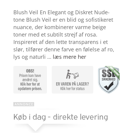
Bedømt
som
4.4
Blush Veil En Elegant og Diskret Nude-
ud af 5
baseret
tone Blush Veil er en blid og sofistikeret
på
nuance, der kombinerer varme beige
kundebedø
mmelser
toner med et subtilt strejf af rosa.
Inspireret af den lette transparens i et
slør, tilfører denne farve en følelse af ro,
lys og naturli …
læs mere her