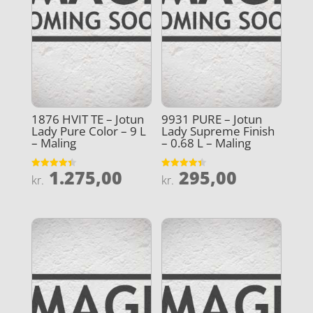
1876 HVIT TE – Jotun
9931 PURE – Jotun
Lady Pure Color – 9 L
Lady Supreme Finish
– Maling
– 0.68 L – Maling
1.275,00
295,00
Vurderet
Vurderet
kr.
kr.
4.4
4.4
ud af 5
ud af 5