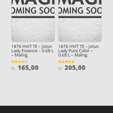
1876 HVIT TE – Jotun
1876 HVIT TE – Jotun
Lady Essence – 0.68 L
Lady Pure Color –
– Maling
0.68 L – Maling
165,00
205,00
Vurderet
Vurderet
kr.
kr.
4.2
5
ud af 5
ud af 5