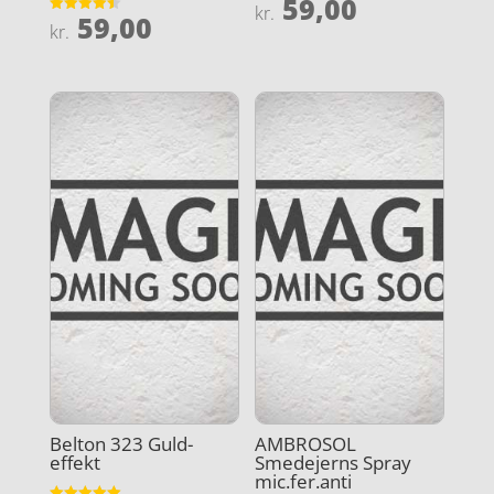
59,00
Vurderet
kr.
59,00
4.9
Vurderet
kr.
ud af 5
4.5
ud af 5
Belton 323 Guld-
AMBROSOL
effekt
Smedejerns Spray
mic.fer.anti