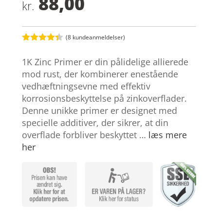
88,00
kr.
(
8
kundeanmeldelser)
Bedømt
som
4.3
1K Zinc Primer er din pålidelige allierede
ud af 5
baseret
mod rust, der kombinerer enestående
på
vedhæftningsevne med effektiv
kundebedø
mmelser
korrosionsbeskyttelse på zinkoverflader.
Denne unikke primer er designet med
specielle additiver, der sikrer, at din
overflade forbliver beskyttet …
læs mere
her