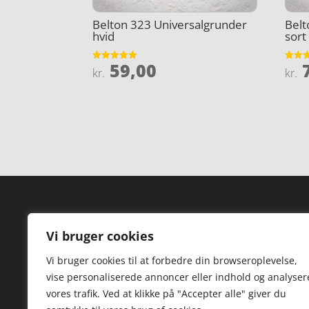
Belton 323 Universalgrunder
Belt
hvid
sort
59,00
7
Vurderet
Vurder
kr.
kr.
4.9
4.2
ud af 5
ud af 
Forside
Hi
Vi bruger cookies
Varer
Hø
Vi bruger cookies til at forbedre din browseroplevelse,
Kontakt
St
vise personaliserede annoncer eller indhold og analyser
TV
vores trafik. Ved at klikke på "Accepter alle" giver du