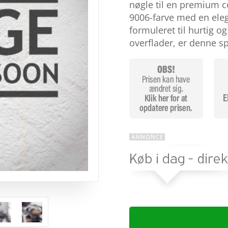
baseret på
nøgle til en premium c
kundebedøm
9006-farve med en elega
melser
formuleret til hurtig og
overflader, er denne 