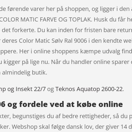
 de førende varer her på shoppen, og ligger i den 
LOR MATIC FARVE OG TOPLAK. Husk du får hele 
det forkerte. Du kan inden for fristen bare retu
r deres Color Matic Sølv Ral 9006 i den kendte 
oppere. Her i online shoppens kæmpe udvalg find
 kigger på lige nu. Når du handler online sparer
 almindelig butik.
mp og Insekt 22/7
og
Teknos Aquatop 2600-22
.
06 og fordele ved at købe online
er, begunstiges du af bedre rettigheder, så du p
kker. Webshop skal følge dansk lov, der giver 14 d