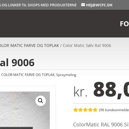
OG OG LINKER TIL SHOPS MED PRODUKTERNE
HEJ@WCFC.DK
FO
OLOR MATIC FARVE OG TOPLAK
/ Color Matic Sølv Ral 9006
al 9006
,
COLOR MATIC FARVE OG TOPLAK
,
Spraymaling
88,
kr.
(
96
kundeanmeldel
Bedømt
som
4.9
ColorMatic RAL 9006 Si
ud af 5