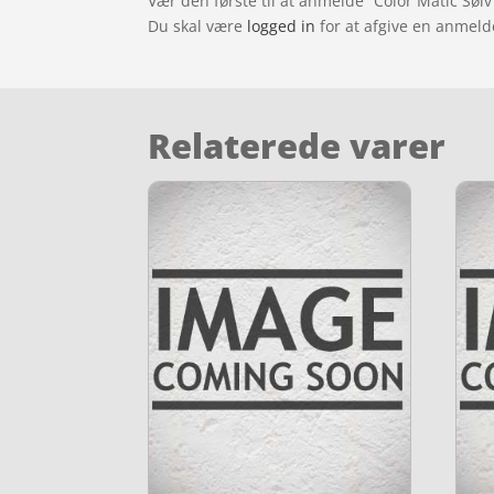
Vær den første til at anmelde “Color Matic Sølv
Du skal være
logged in
for at afgive en anmeld
Relaterede varer