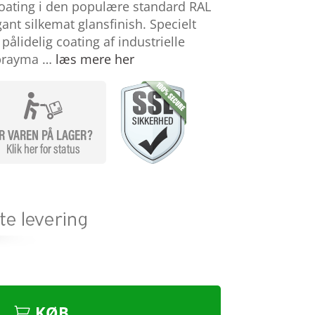
oating i den populære standard RAL
nt silkemat glansfinish. Specielt
 pålidelig coating af industrielle
sprayma …
læs mere her
KØB