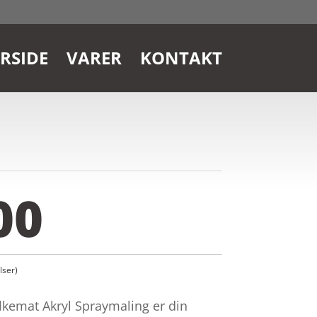
RSIDE
VARER
KONTAKT
00
ser)
lkemat Akryl Spraymaling er din