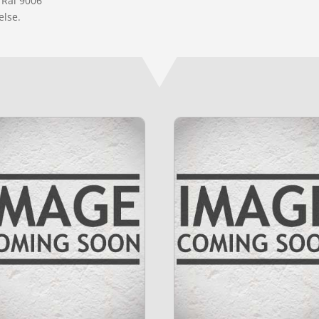
 Ral 9006”
else.