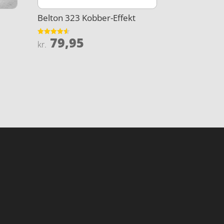
Belton 323 Kobber-Effekt
79,95
Vurderet
kr.
4.5
ud af 5