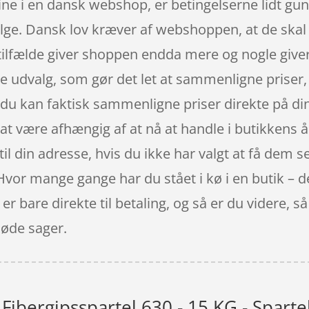
ne i en dansk webshop, er betingelserne lidt gun
ølge. Dansk lov kræver af webshoppen, at de skal g
 tilfælde giver shoppen endda mere og nogle giver
e udvalg, som gør det let at sammenligne priser,
 kan faktisk sammenligne priser direkte på din 
 at være afhængig af at nå at handle i butikkens 
 din adresse, hvis du ikke har valgt at få dem sen
 Hvor mange gange har du stået i kø i en butik – d
 er bare direkte til betaling, og så er du videre,
søde sager.
 Fibergipsspartel 630 - 15 KG - Spart