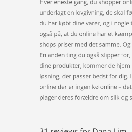
Hver eneste gang, du shopper onli
underlagt en lovgivning, de skal f
du har købt dine varer, og i nogle
også på, at du online har et kæmp
shops priser med det samme. Og du
En anden ting du også slipper for,
dine produkter, kommer de hjem til
løsning, der passer bedst for dig.
online der er ingen kø online – det
plager deres forældre om slik og 
31 reviews for
Dana Lim -