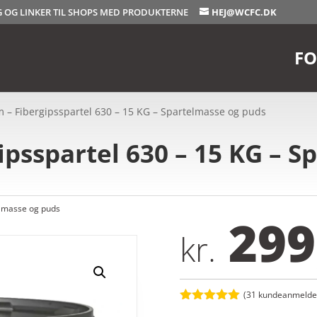
OG OG LINKER TIL SHOPS MED PRODUKTERNE
HEJ@WCFC.DK
FO
m – Fibergipsspartel 630 – 15 KG – Spartelmasse og puds
ipsspartel 630 – 15 KG – S
lmasse og puds
299
kr.
(
31
kundeanmeldel
Bedømt