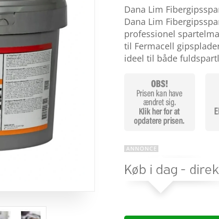
som
5
ud
Dana Lim Fibergipsspar
af 5
baseret på
Dana Lim Fibergipsspar
kundebedøm
professionel spartelmass
melser
til Fermacell gipsplade
ideel til både fuldspar