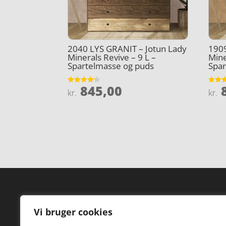
2040 LYS GRANIT – Jotun Lady
190
Minerals Revive – 9 L –
Mine
Spartelmasse og puds
Spar
845,00
8
Vurderet
Vurder
kr.
kr.
4.2
4.4
ud af 5
ud af 
Forside
Hi
Vi bruger cookies
Varer
Hø