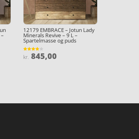
tun
12179 EMBRACE – Jotun Lady
 –
Minerals Revive – 9 L –
Spartelmasse og puds
845,00
Vurderet
kr.
3.8
ud af 5