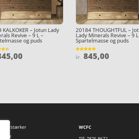
9 KALKOKER – Jotun Lady
20184 THOUGHTFUL – Jo
rals Revive – 9 L –
Lady Minerals Revive – 9 L
telmasse og puds
Spartelmasse og puds
45,00
845,00
et
Vurderet
kr.
5
5
ud af 5
Fi Forstærker
WCFC
jtaler
Tlf: 7876 8672