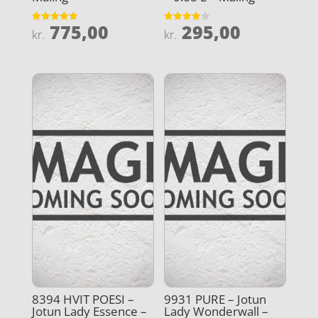
775,00
295,00
Vurderet
Vurderet
kr.
kr.
4.9
3.9
ud af 5
ud af 5
8394 HVIT POESI –
9931 PURE – Jotun
Jotun Lady Essence –
Lady Wonderwall –