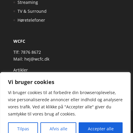
Streaming
TV & Surround
Høretelefoner
WCFC
Tlf: 7876 8672
Mail:
hej@wcfc.dk
Artikler
Vi bruger cookies
Vi bruger cookies til at forbedre din browseroplevelse,
vise personaliserede annoncer eller indhold og analysere
vores trafik. Ved at klikke på "Accepter alle" giver du
samtykke til vores brug af cookies.
Wcfc.dk er siden, der samler et bredt udvalg af
spændende varer. Siden er et affiiliatesite, og nogle
Tilpas
Afvis alle
Accepter alle