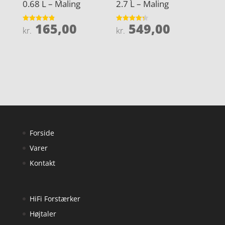
0.68 L – Maling
2.7 L – Maling
165,00
549,00
Vurderet
Vurderet
kr.
kr.
4.9
4.3
ud af 5
ud af 5
Forside
Varer
Kontakt
HiFi Forstærker
Højtaler