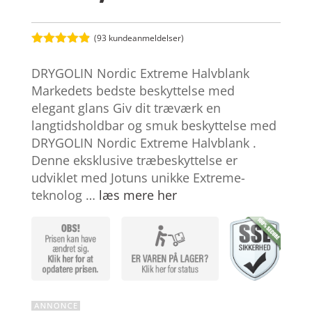
(
93
kundeanmeldelser)
Bedømt
som
4.8
DRYGOLIN Nordic Extreme Halvblank
ud af 5
baseret på
Markedets bedste beskyttelse med
kundebedøm
elegant glans Giv dit træværk en
melser
langtidsholdbar og smuk beskyttelse med
DRYGOLIN Nordic Extreme Halvblank .
Denne eksklusive træbeskyttelse er
udviklet med Jotuns unikke Extreme-
teknolog …
læs mere her